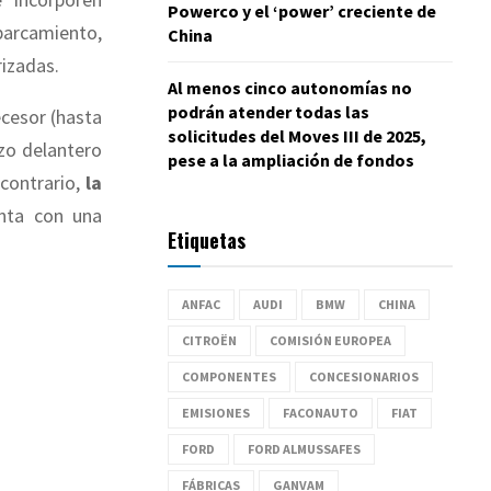
Powerco y el ‘power’ creciente de
parcamiento,
China
rizadas.
Al menos cinco autonomías no
podrán atender todas las
cesor (hasta
solicitudes del Moves III de 2025,
izo delantero
pese a la ampliación de fondos
contrario,
la
enta con una
Etiquetas
ANFAC
AUDI
BMW
CHINA
CITROËN
COMISIÓN EUROPEA
COMPONENTES
CONCESIONARIOS
EMISIONES
FACONAUTO
FIAT
FORD
FORD ALMUSSAFES
FÁBRICAS
GANVAM