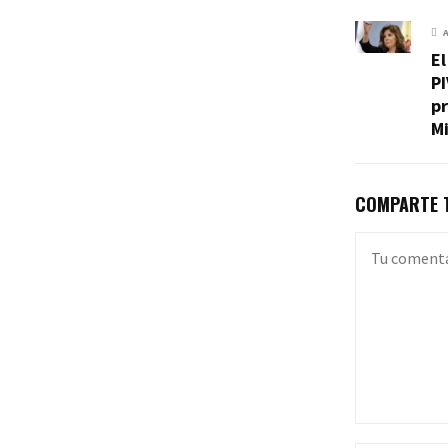
El
PI
p
Mi
COMPARTE T