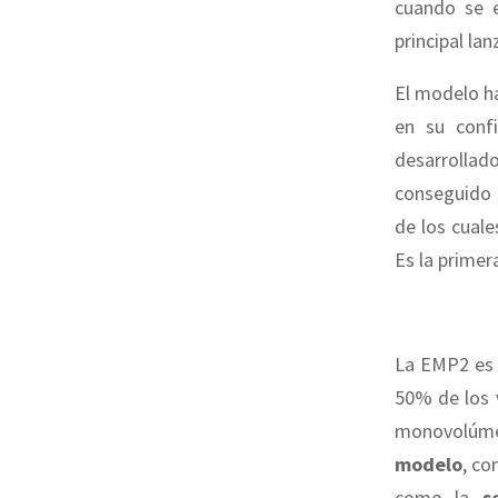
cuando se 
principal la
El modelo ha
en su conf
desarrolla
conseguido 
de los cual
Es la primer
La EMP2 e
50% de los 
monovolúmene
modelo
, co
como la
s