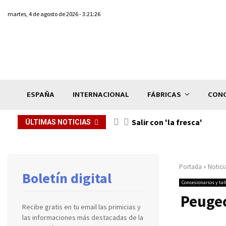
martes, 4 de agosto de 2026 - 3:21:26
ESPAÑA
INTERNACIONAL
FÁBRICAS
CONC
Salir con 'la fresca'
ÚLTIMAS NOTICIAS
Portada
»
Notici
Boletín digital
Concesionarios y tal
Peugeo
Recibe gratis en tu email las primicias y
las informaciones más destacadas de la