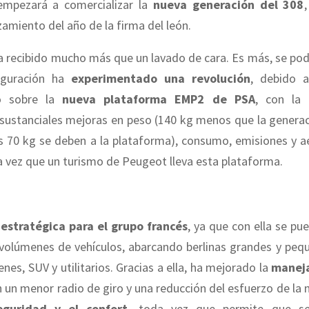
empezará a comercializar la
nueva generación del 308
nzamiento del año de la firma del león.
 recibido mucho más que un lavado de cara. Es más, se pod
iguración ha
experimentado una revolución
, debido 
do sobre la
nueva plataforma EMP2 de PSA
, con la
sustanciales mejoras en peso (140 kg menos que la generaci
es 70 kg se deben a la plataforma), consumo, emisiones y a
a vez que un turismo de Peugeot lleva esta plataforma.
s
estratégica para el grupo francés
, ya que con ella se pue
volúmenes de vehículos, abarcando berlinas grandes y pequ
s, SUV y utilitarios. Gracias a ella, ha mejorado la
maneja
n un menor radio de giro y una reducción del esfuerzo de la 
eguridad y el confort
, toda vez que permite que se