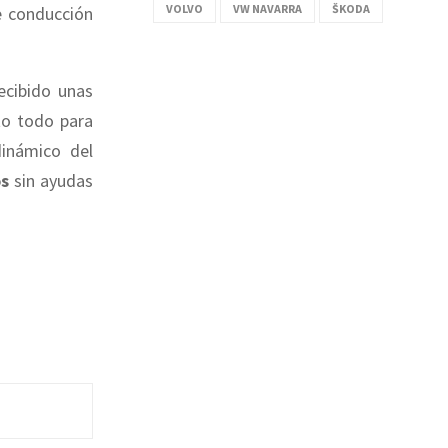
VOLVO
VW NAVARRA
ŠKODA
e conducción
ecibido unas
to todo para
inámico del
os
sin ayudas