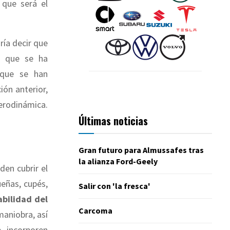
, que será el
ría decir que
a que se ha
 que se han
ón anterior,
erodinámica.
Últimas noticias
Gran futuro para Almussafes tras
la alianza Ford-Geely
den cubrir el
eñas, cupés,
Salir con 'la fresca'
bilidad del
Carcoma
maniobra, así
 incorporen