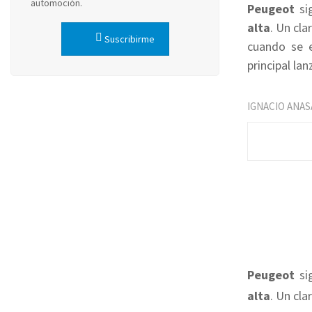
automoción.
Peugeot
si
alta
. Un cl
Suscribirme
cuando se 
principal la
IGNACIO ANAS
Peugeot
si
alta
. Un cl