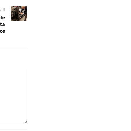
O
 de
ta
os