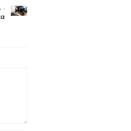
O
 i3