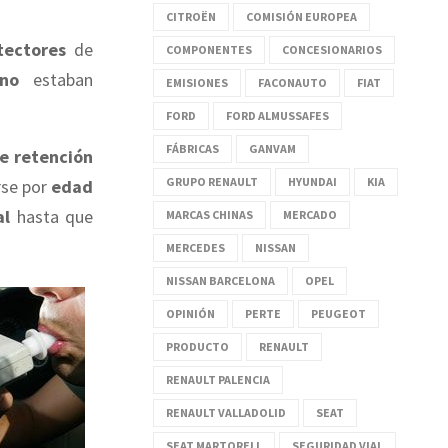
CITROËN
COMISIÓN EUROPEA
tectores
de
COMPONENTES
CONCESIONARIOS
no
estaban
EMISIONES
FACONAUTO
FIAT
FORD
FORD ALMUSSAFES
FÁBRICAS
GANVAM
e retención
GRUPO RENAULT
HYUNDAI
KIA
rse por
edad
al
hasta que
MARCAS CHINAS
MERCADO
MERCEDES
NISSAN
NISSAN BARCELONA
OPEL
OPINIÓN
PERTE
PEUGEOT
PRODUCTO
RENAULT
RENAULT PALENCIA
RENAULT VALLADOLID
SEAT
SEAT MARTORELL
SEGURIDAD VIAL