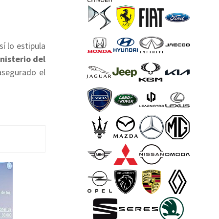
sí lo estipula
nisterio del
asegurado el