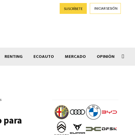
INICIAR SESIÓN
SUSCRÍBETE
RENTING
ECOAUTO
MERCADO
OPINIÓN
Goti
s
o para