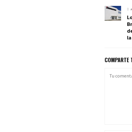
Lo
Br
de
l
COMPARTE T