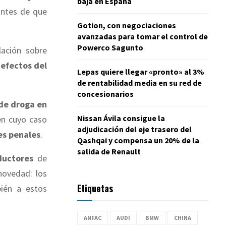
baja en España
antes de que
Gotion, con negociaciones
avanzadas para tomar el control de
Powerco Sagunto
lación sobre
 efectos del
Lepas quiere llegar «pronto» al 3%
de rentabilidad media en su red de
concesionarios
de droga en
Nissan Ávila consigue la
en cuyo caso
adjudicación del eje trasero del
es penales
.
Qashqai y compensa un 20% de la
salida de Renault
ductores
de
novedad: los
Etiquetas
ién a estos
ANFAC
AUDI
BMW
CHINA