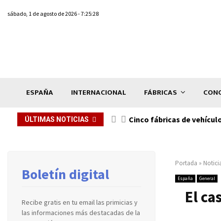
sábado, 1 de agosto de 2026 - 7:25:28
ESPAÑA
INTERNACIONAL
FÁBRICAS
CONC
n de...
Cinco fábricas de vehícul
ÚLTIMAS NOTICIAS
Portada
»
Notici
Boletín digital
España
General
El ca
Recibe gratis en tu email las primicias y
las informaciones más destacadas de la