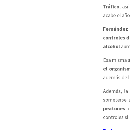
Tráfico
, as
acabe el año
Fernández 
controles 
alcohol
aume
Esa misma
el organis
además de 
Además, la 
someterse 
peatones
q
controles si