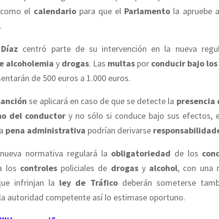
í como el
calendario
para que el
Parlamento
la apruebe 
.
Díaz
centró parte de su intervención en la nueva regu
de alcoholemia
y
drogas
. Las
multas
por
conducir bajo los
ntarán de 500 euros a 1.000 euros.
sanción
se aplicará en caso de que se detecte la
presencia 
mo del conductor
y no sólo si conduce bajo sus efectos, 
la
pena administrativa
podrían derivarse
responsabilidad
nueva normativa regulará la
obligatoriedad
de los
con
a los
controles
policiales de
drogas
y
alcohol
, con una 
ue infrinjan la
ley de Tráfico
deberán someterse tamb
 la autoridad competente así lo estimase oportuno.