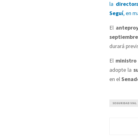
la
director
Seguí
, en m
El
antepro
septiembre
durará previ
El
ministro 
adopte la
s
en el
Senad
SEGURIDAD VIAL