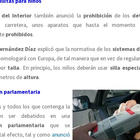
illitas para niños
 del Interior
también anunció la
prohibición
de los
de
carretera, unos aparatos que hasta el momento
te
prohibidos
.
ernández Díaz
explicó que la normativa de los
sistemas d
omologará con Europa, de tal manera que en vez de regula
por
talla
. En principio, los niños deberán usar
silla especi
metros de
altura
.
n parlamentaria
 y todos los que contenga la
n ser debatidos en una
ón parlamentaria
que se
tal efecto, tal y como
anunció