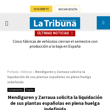
SUSCRÍBETE
INICIAR SESIÓN
PRIMARY
ÚLTIMAS NOTICIAS
MENU
 las
Cinco fábricas de vehículos cierran el semestre con
G
ión
producción a la baja en España
Portada
»
Noticias
»
Mendiguren y Zarraua solicita la
liquidación de sus plantas españolas en plena huelga
indefinida
Componentes
España
Mendiguren y Zarraua solicita la liquidación
de sus plantas españolas en plena huelga
indefinida