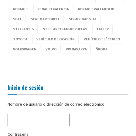
RENAULT
RENAULT PALENCIA
RENAULT VALLADOLID
SEAT
SEAT MARTORELL
SEGURIDAD VIAL
STELLANTIS
STELLANTIS FIGUERUELAS
TALLER
TOYOTA
VEHÍCULO DE OCASIÓN
VEHÍCULO ELÉCTRICO
VOLKSWAGEN
VOLVO
VW NAVARRA
ŠKODA
Inicio de sesión
Nombre de usuario o dirección de correo electrónico
Contraseña