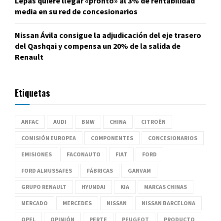
Lepas quiere llegar «pronto» al 3% de rentabilidad
media en su red de concesionarios
Nissan Ávila consigue la adjudicación del eje trasero
del Qashqai y compensa un 20% de la salida de
Renault
Etiquetas
ANFAC
AUDI
BMW
CHINA
CITROËN
COMISIÓN EUROPEA
COMPONENTES
CONCESIONARIOS
EMISIONES
FACONAUTO
FIAT
FORD
FORD ALMUSSAFES
FÁBRICAS
GANVAM
GRUPO RENAULT
HYUNDAI
KIA
MARCAS CHINAS
MERCADO
MERCEDES
NISSAN
NISSAN BARCELONA
OPEL
OPINIÓN
PERTE
PEUGEOT
PRODUCTO