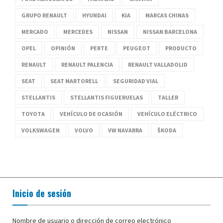
GRUPO RENAULT
HYUNDAI
KIA
MARCAS CHINAS
MERCADO
MERCEDES
NISSAN
NISSAN BARCELONA
OPEL
OPINIÓN
PERTE
PEUGEOT
PRODUCTO
RENAULT
RENAULT PALENCIA
RENAULT VALLADOLID
SEAT
SEAT MARTORELL
SEGURIDAD VIAL
STELLANTIS
STELLANTIS FIGUERUELAS
TALLER
TOYOTA
VEHÍCULO DE OCASIÓN
VEHÍCULO ELÉCTRICO
VOLKSWAGEN
VOLVO
VW NAVARRA
ŠKODA
Inicio de sesión
Nombre de usuario o dirección de correo electrónico