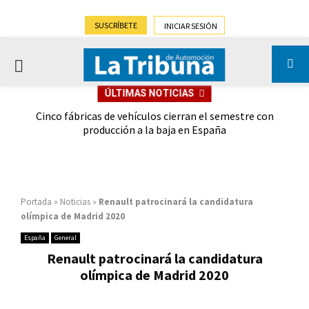
SUSCRÍBETE
INICIAR SESIÓN
PRIMARY
ÚLTIMAS NOTICIAS
MENU
 las
Cinco fábricas de vehículos cierran el semestre con
G
ión
producción a la baja en España
Portada
»
Noticias
»
Renault patrocinará la candidatura
olímpica de Madrid 2020
España
General
Renault patrocinará la candidatura
olímpica de Madrid 2020