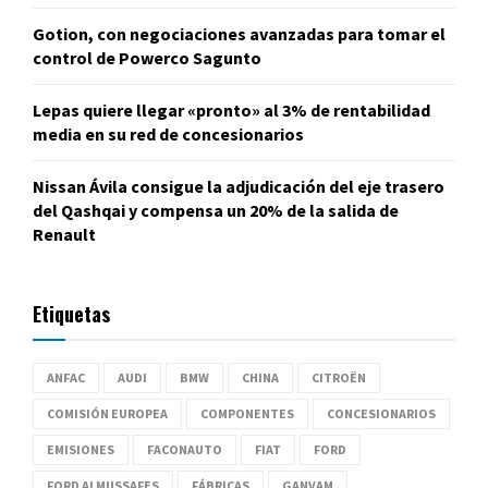
Gotion, con negociaciones avanzadas para tomar el
control de Powerco Sagunto
Lepas quiere llegar «pronto» al 3% de rentabilidad
media en su red de concesionarios
Nissan Ávila consigue la adjudicación del eje trasero
del Qashqai y compensa un 20% de la salida de
Renault
Etiquetas
ANFAC
AUDI
BMW
CHINA
CITROËN
COMISIÓN EUROPEA
COMPONENTES
CONCESIONARIOS
EMISIONES
FACONAUTO
FIAT
FORD
FORD ALMUSSAFES
FÁBRICAS
GANVAM