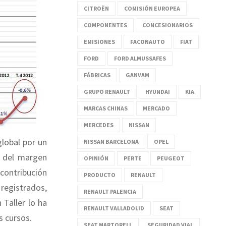
CITROËN
COMISIÓN EUROPEA
COMPONENTES
CONCESIONARIOS
EMISIONES
FACONAUTO
FIAT
FORD
FORD ALMUSSAFES
FÁBRICAS
GANVAM
GRUPO RENAULT
HYUNDAI
KIA
MARCAS CHINAS
MERCADO
MERCEDES
NISSAN
global por un
NISSAN BARCELONA
OPEL
a del margen
OPINIÓN
PERTE
PEUGEOT
 contribución
PRODUCTO
RENAULT
registrados,
RENAULT PALENCIA
Taller lo ha
RENAULT VALLADOLID
SEAT
s cursos.
SEAT MARTORELL
SEGURIDAD VIAL