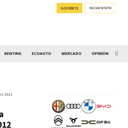
INICIAR SESIÓN
SUSCRÍBETE
RENTING
ECOAUTO
MERCADO
OPINIÓN
Goti
en 2012
a
012