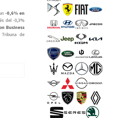
un
-0,6% en
és del -0,3%
on Business
 Tribuna de