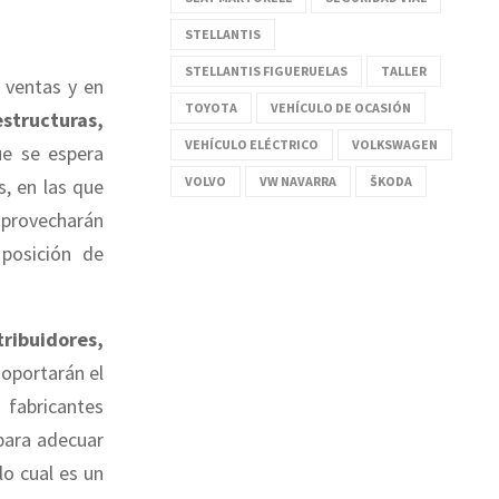
STELLANTIS
STELLANTIS FIGUERUELAS
TALLER
 ventas y en
TOYOTA
VEHÍCULO DE OCASIÓN
structuras,
VEHÍCULO ELÉCTRICO
VOLKSWAGEN
ue se espera
VOLVO
VW NAVARRA
ŠKODA
, en las que
 aprovecharán
 posición de
tribuidores,
oportarán el
 fabricantes
 para adecuar
lo cual es un