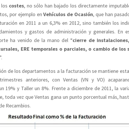
 los
costes
, no sólo han bajado los directamente imputabl
os, por ejemplo en
Vehículos de Ocasión
, que han pasad
turación en 2011 a un 6,3% en 2012, sino también los indi
amientos y gastos de administración y generales. En 
corte ha venido de la mano del “
cierre de instalaciones
ursales, ERE temporales o parciales, o cambio de los
”.
ión de los departamentos a la facturación se mantiene est
trimestres anteriores, con Ventas (VN y VO) acapara
n 19% y Taller un 8%. Frente a diciembre de 2011, la varia
te, toda vez que Ventas gana un punto porcentual más, has
de Recambios.