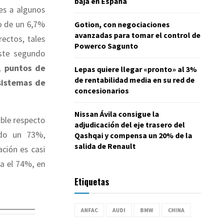
baja en España
es a algunos
o de un 6,7%
Gotion, con negociaciones
avanzadas para tomar el control de
rectos, tales
Powerco Sagunto
este segundo
, puntos de
Lepas quiere llegar «pronto» al 3%
de rentabilidad media en su red de
 sistemas de
concesionarios
Nissan Ávila consigue la
able respecto
adjudicación del eje trasero del
ndo un 73%,
Qashqai y compensa un 20% de la
salida de Renault
ción es casi
ta el 74%, en
Etiquetas
ANFAC
AUDI
BMW
CHINA