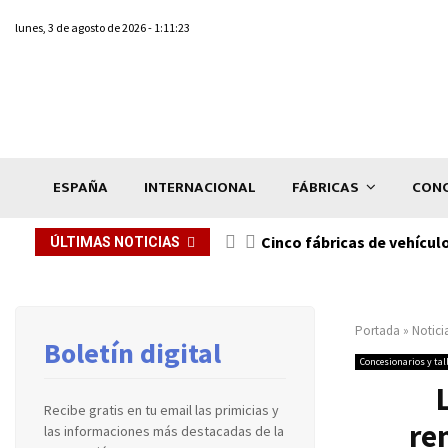
lunes, 3 de agosto de 2026 - 1:11:23
ESPAÑA
INTERNACIONAL
FÁBRICAS
CONC
n de...
Cinco fábricas de vehícul
ÚLTIMAS NOTICIAS
Portada
»
Notici
Boletín digital
Concesionarios y tal
Recibe gratis en tu email las primicias y
re
las informaciones más destacadas de la