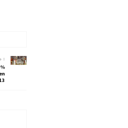
O
50%
 en
13