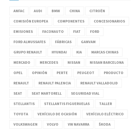
ANFAC
AUDI
BMW
CHINA
CITROËN
COMISIÓN EUROPEA
COMPONENTES
CONCESIONARIOS
EMISIONES
FACONAUTO
FIAT
FORD
FORD ALMUSSAFES
FÁBRICAS
GANVAM
GRUPO RENAULT
HYUNDAI
KIA
MARCAS CHINAS
MERCADO
MERCEDES
NISSAN
NISSAN BARCELONA
OPEL
OPINIÓN
PERTE
PEUGEOT
PRODUCTO
RENAULT
RENAULT PALENCIA
RENAULT VALLADOLID
SEAT
SEAT MARTORELL
SEGURIDAD VIAL
STELLANTIS
STELLANTIS FIGUERUELAS
TALLER
TOYOTA
VEHÍCULO DE OCASIÓN
VEHÍCULO ELÉCTRICO
VOLKSWAGEN
VOLVO
VW NAVARRA
ŠKODA