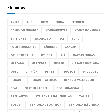
Etiquetas
ANFAC
AUDI
BMW
CHINA
CITROËN
COMISIÓN EUROPEA
COMPONENTES
CONCESIONARIOS
EMISIONES
FACONAUTO
FIAT
FORD
FORD ALMUSSAFES
FÁBRICAS
GANVAM
GRUPO RENAULT
HYUNDAI
KIA
MARCAS CHINAS
MERCADO
MERCEDES
NISSAN
NISSAN BARCELONA
OPEL
OPINIÓN
PERTE
PEUGEOT
PRODUCTO
RENAULT
RENAULT PALENCIA
RENAULT VALLADOLID
SEAT
SEAT MARTORELL
SEGURIDAD VIAL
STELLANTIS
STELLANTIS FIGUERUELAS
TALLER
TOYOTA
VEHÍCULO DE OCASIÓN
VEHÍCULO ELÉCTRICO