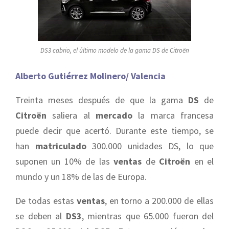
DS3 cabrio, el último modelo de la gama DS de Citroën
Alberto Gutiérrez Molinero/ Valencia
Treinta meses después de que la gama
DS
de
Citroën
saliera al
mercado
la marca francesa
puede decir que acertó. Durante este tiempo, se
han
matriculado
300.000 unidades DS, lo que
suponen un 10% de las
ventas
de
Citroën
en el
mundo y un 18% de las de Europa.
De todas estas
ventas
, en torno a 200.000 de ellas
se deben al
DS3
, mientras que 65.000 fueron del