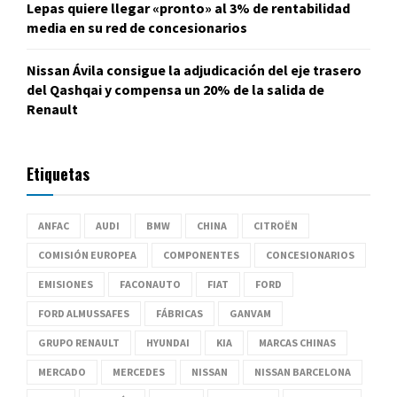
Lepas quiere llegar «pronto» al 3% de rentabilidad
media en su red de concesionarios
Nissan Ávila consigue la adjudicación del eje trasero
del Qashqai y compensa un 20% de la salida de
Renault
Etiquetas
ANFAC
AUDI
BMW
CHINA
CITROËN
COMISIÓN EUROPEA
COMPONENTES
CONCESIONARIOS
EMISIONES
FACONAUTO
FIAT
FORD
FORD ALMUSSAFES
FÁBRICAS
GANVAM
GRUPO RENAULT
HYUNDAI
KIA
MARCAS CHINAS
MERCADO
MERCEDES
NISSAN
NISSAN BARCELONA