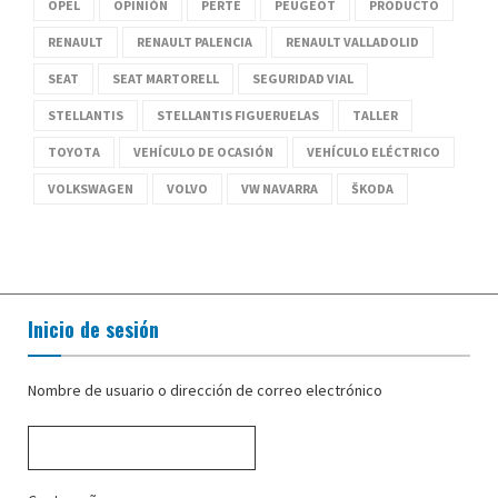
OPEL
OPINIÓN
PERTE
PEUGEOT
PRODUCTO
RENAULT
RENAULT PALENCIA
RENAULT VALLADOLID
SEAT
SEAT MARTORELL
SEGURIDAD VIAL
STELLANTIS
STELLANTIS FIGUERUELAS
TALLER
TOYOTA
VEHÍCULO DE OCASIÓN
VEHÍCULO ELÉCTRICO
VOLKSWAGEN
VOLVO
VW NAVARRA
ŠKODA
Inicio de sesión
Nombre de usuario o dirección de correo electrónico