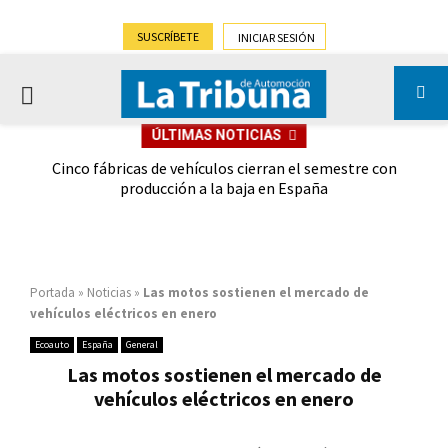
SUSCRÍBETE
INICIAR SESIÓN
PRIMARY
ÚLTIMAS NOTICIAS
MENU
 las
Cinco fábricas de vehículos cierran el semestre con
G
ión
producción a la baja en España
Portada
»
Noticias
»
Las motos sostienen el mercado de
vehículos eléctricos en enero
Ecoauto
España
General
Las motos sostienen el mercado de
vehículos eléctricos en enero