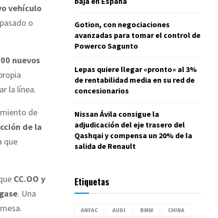
baja en España
vo vehículo
o pasado o
Gotion, con negociaciones
avanzadas para tomar el control de
Powerco Sagunto
000 nuevos
Lepas quiere llegar «pronto» al 3%
propia
de rentabilidad media en su red de
r la línea.
concesionarios
cimiento de
Nissan Ávila consigue la
adjudicación del eje trasero del
cción de la
Qashqai y compensa un 20% de la
a que
salida de Renault
rque
CC.OO y
Etiquetas
agase
. Una
 mesa.
ANFAC
AUDI
BMW
CHINA