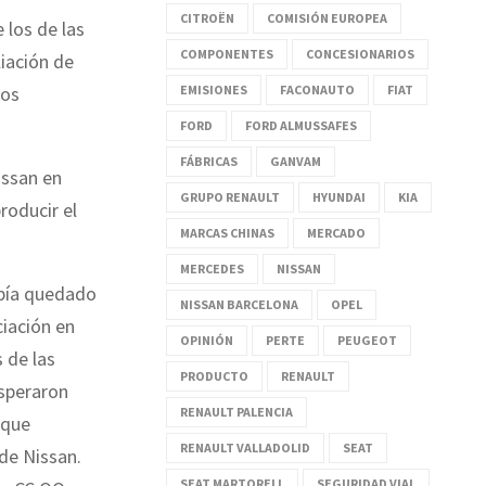
CITROËN
COMISIÓN EUROPEA
 los de las
COMPONENTES
CONCESIONARIOS
liación de
EMISIONES
FACONAUTO
FIAT
los
FORD
FORD ALMUSSAFES
FÁBRICAS
GANVAM
issan en
GRUPO RENAULT
HYUNDAI
KIA
roducir el
MARCAS CHINAS
MERCADO
MERCEDES
NISSAN
abía quedado
NISSAN BARCELONA
OPEL
iación en
OPINIÓN
PERTE
PEUGEOT
 de las
PRODUCTO
RENAULT
speraron
RENAULT PALENCIA
 que
RENAULT VALLADOLID
SEAT
de Nissan.
SEAT MARTORELL
SEGURIDAD VIAL