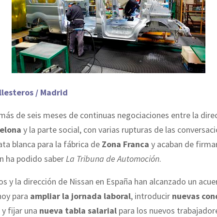
llesteros / Madrid
más de seis meses de continuas negociaciones entre la dire
celona
y la parte social, con varias rupturas de las conversac
ata blanca para la fábrica de
Zona Franca
y acaban de firmar
ún ha podido saber
La Tribuna de Automoción
.
os y la dirección de Nissan en España han alcanzado un acue
hoy para
ampliar la jornada laboral
, introducir
nuevas con
y fijar una
nueva tabla salarial
para los nuevos trabajadore