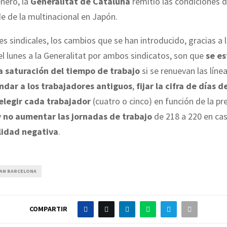
enero, la
Generalitat de Cataluña
remitió las condiciones 
e de la multinacional en Japón.
s sindicales, los cambios que se han introducido, gracias a 
l lunes a la Generalitat por ambos sindicatos, son que
se es
 saturación del tiempo de trabajo
si se renuevan las líne
indar a los trabajadores antiguos
,
fijar la cifra de días 
elegir cada trabajador
(cuatro o cinco) en función de la pr
y
no aumentar las jornadas de trabajo
de 218 a 220 en ca
ilidad negativa
.
SAN BARCELONA
COMPARTIR