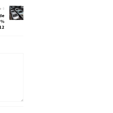
O
de
7%
012