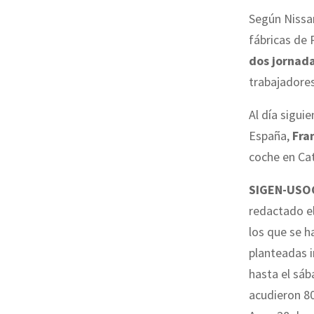
Según Nissan
fábricas de 
dos jornada
trabajadores
Al día sigui
España,
Fra
coche en Ca
SIGEN-USO
redactado el
los que se h
planteadas i
hasta el sáb
acudieron 80