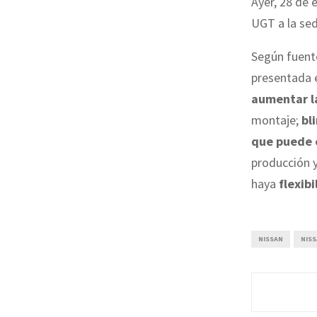
Ayer, 28 de 
UGT a la sed
Según fuente
presentada e
aumentar la
montaje;
bl
que puede 
producción 
haya
flexib
NISSAN
NIS