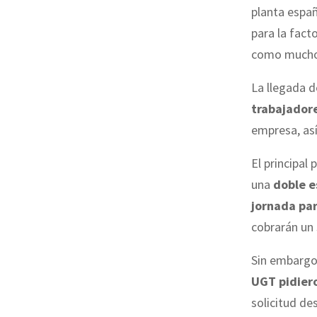
planta españ
para la fact
como mucho 
La llegada 
trabajadore
empresa, as
El principal
una
doble e
jornada par
cobrarán un
Sin embargo,
UGT pidiero
solicitud de