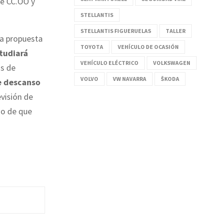
de CC.OO y
STELLANTIS
STELLANTIS FIGUERUELAS
TALLER
la propuesta
TOYOTA
VEHÍCULO DE OCASIÓN
tudiará
VEHÍCULO ELÉCTRICO
VOLKSWAGEN
as de
VOLVO
VW NAVARRA
ŠKODA
de descanso
evisión de
so de que