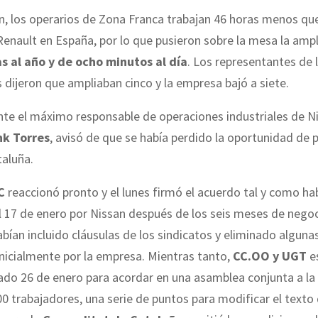
, los operarios de Zona Franca trabajan 46 horas menos que
Renault en España, por lo que pusieron sobre la mesa la amp
s al año y de ocho minutos al día
. Los representantes de 
 dijeron que ampliaban cinco y la empresa bajó a siete.
ente el máximo responsable de operaciones industriales de N
nk Torres
, avisó de que se había perdido la oportunidad de p
taluña.
C
reaccionó pronto y el lunes firmó el acuerdo tal y como h
 17 de enero por Nissan después de los seis meses de negoc
abían incluido cláusulas de los sindicatos y eliminado algunas
nicialmente por la empresa. Mientras tanto,
CC.OO y UGT
e
ado 26 de enero para acordar en una asamblea conjunta a la
0 trabajadores, una serie de puntos para modificar el texto 