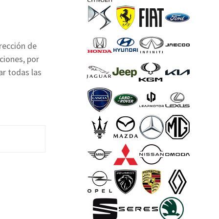
rección de
ciones, por
r todas las