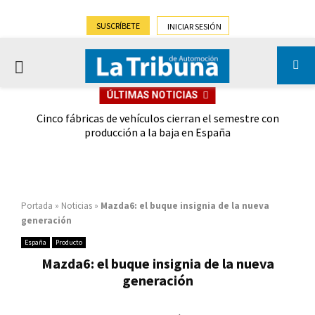
SUSCRÍBETE
INICIAR SESIÓN
PRIMARY
ÚLTIMAS NOTICIAS
MENU
 las
Cinco fábricas de vehículos cierran el semestre con
G
ión
producción a la baja en España
Portada
»
Noticias
»
Mazda6: el buque insignia de la nueva
generación
España
Producto
Mazda6: el buque insignia de la nueva
generación