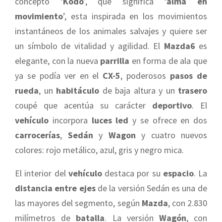
concepto ‘
Kodo
’, que significa ‘
alma en
movimiento
’, esta inspirada en los movimientos
instantáneos de los animales salvajes y quiere ser
un símbolo de vitalidad y agilidad. El
Mazda6
es
elegante, con la nueva
parrilla
en forma de ala que
ya se podía ver en el
CX-5
, poderosos
pasos de
rueda
, un
habitáculo
de baja altura y un
trasero
coupé que acentúa su carácter
deportivo
. El
vehículo
incorpora
luces led
y se ofrece en dos
carrocerías
,
Sedán
y
Wagon
y cuatro nuevos
colores: rojo metálico, azul, gris y negro mica.
El interior del
vehículo
destaca por su
espacio
. La
distancia entre ejes
de la versión Sedán es una de
las mayores del segmento, según
Mazda
, con 2.830
milímetros de
batalla
. La versión
Wagón
, con