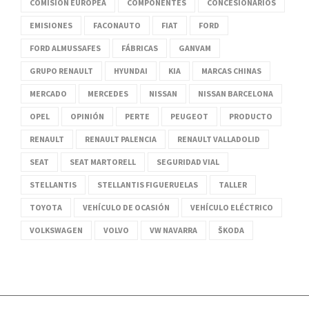
COMISIÓN EUROPEA
COMPONENTES
CONCESIONARIOS
EMISIONES
FACONAUTO
FIAT
FORD
FORD ALMUSSAFES
FÁBRICAS
GANVAM
GRUPO RENAULT
HYUNDAI
KIA
MARCAS CHINAS
MERCADO
MERCEDES
NISSAN
NISSAN BARCELONA
OPEL
OPINIÓN
PERTE
PEUGEOT
PRODUCTO
RENAULT
RENAULT PALENCIA
RENAULT VALLADOLID
SEAT
SEAT MARTORELL
SEGURIDAD VIAL
STELLANTIS
STELLANTIS FIGUERUELAS
TALLER
TOYOTA
VEHÍCULO DE OCASIÓN
VEHÍCULO ELÉCTRICO
VOLKSWAGEN
VOLVO
VW NAVARRA
ŠKODA