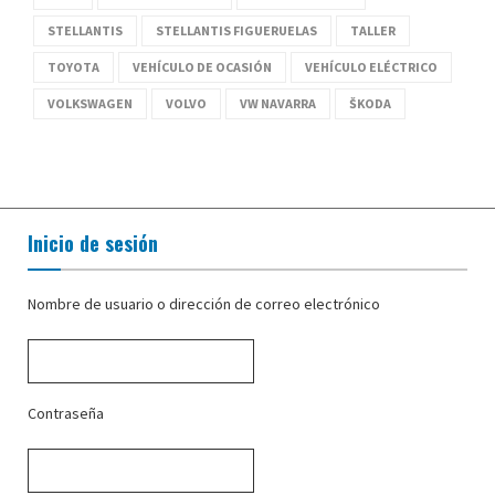
STELLANTIS
STELLANTIS FIGUERUELAS
TALLER
TOYOTA
VEHÍCULO DE OCASIÓN
VEHÍCULO ELÉCTRICO
VOLKSWAGEN
VOLVO
VW NAVARRA
ŠKODA
Inicio de sesión
Nombre de usuario o dirección de correo electrónico
Contraseña