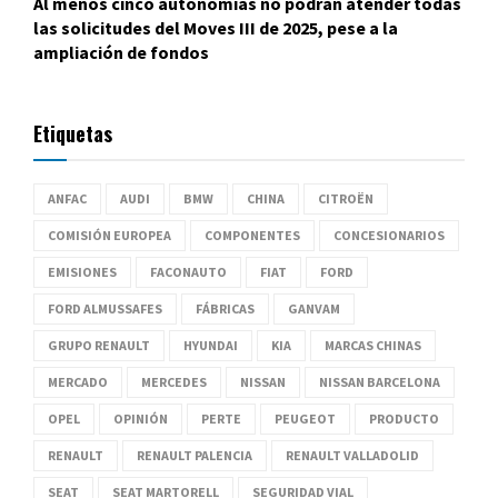
Al menos cinco autonomías no podrán atender todas
las solicitudes del Moves III de 2025, pese a la
ampliación de fondos
Etiquetas
ANFAC
AUDI
BMW
CHINA
CITROËN
COMISIÓN EUROPEA
COMPONENTES
CONCESIONARIOS
EMISIONES
FACONAUTO
FIAT
FORD
FORD ALMUSSAFES
FÁBRICAS
GANVAM
GRUPO RENAULT
HYUNDAI
KIA
MARCAS CHINAS
MERCADO
MERCEDES
NISSAN
NISSAN BARCELONA
OPEL
OPINIÓN
PERTE
PEUGEOT
PRODUCTO
RENAULT
RENAULT PALENCIA
RENAULT VALLADOLID
SEAT
SEAT MARTORELL
SEGURIDAD VIAL