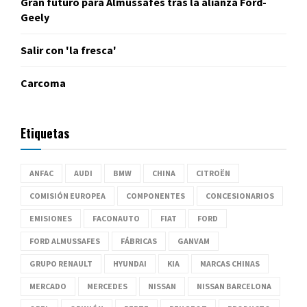
Gran futuro para Almussafes tras la alianza Ford-
Geely
Salir con 'la fresca'
Carcoma
Etiquetas
ANFAC
AUDI
BMW
CHINA
CITROËN
COMISIÓN EUROPEA
COMPONENTES
CONCESIONARIOS
EMISIONES
FACONAUTO
FIAT
FORD
FORD ALMUSSAFES
FÁBRICAS
GANVAM
GRUPO RENAULT
HYUNDAI
KIA
MARCAS CHINAS
MERCADO
MERCEDES
NISSAN
NISSAN BARCELONA