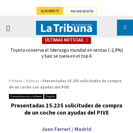
SUSCRÍBETE
INICIAR SESIÓN
PRIMARY
ÚLTIMAS NOTICIAS
MENU
dad
Toyota conserva el liderazgo mundial en ventas (-2,9%)
Gra
y Saic se cuela en el top 6
Portada
»
Noticias
»
Presentadas 15.235 solicitudes de compra
de un coche con ayudas del PIVE
Concesionarios y talleres
España
Presentadas 15.235 solicitudes de compra
de un coche con ayudas del PIVE
Juan Ferrari / Madrid