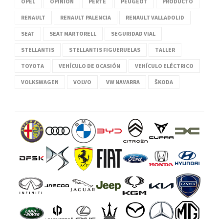
OPEL
OPINIÓN
PERTE
PEUGEOT
PRODUCTO
RENAULT
RENAULT PALENCIA
RENAULT VALLADOLID
SEAT
SEAT MARTORELL
SEGURIDAD VIAL
STELLANTIS
STELLANTIS FIGUERUELAS
TALLER
TOYOTA
VEHÍCULO DE OCASIÓN
VEHÍCULO ELÉCTRICO
VOLKSWAGEN
VOLVO
VW NAVARRA
ŠKODA