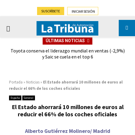
SUSCRÍBETE
INICIAR SESIÓN
PRIMARY
ÚLTIMAS NOTICIAS
MENU
dad
Toyota conserva el liderazgo mundial en ventas (-2,9%)
Gra
y Saic se cuela en el top 6
Portada
»
Noticias
»
El Estado ahorrará 10 millones de euros al
reducir el 66% de los coches oficiales
España
General
El Estado ahorrará 10 millones de euros al
reducir el 66% de los coches oficiales
Alberto Gutiérrez Molinero/ Madrid