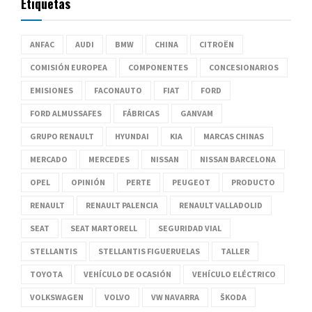
Etiquetas
ANFAC
AUDI
BMW
CHINA
CITROËN
COMISIÓN EUROPEA
COMPONENTES
CONCESIONARIOS
EMISIONES
FACONAUTO
FIAT
FORD
FORD ALMUSSAFES
FÁBRICAS
GANVAM
GRUPO RENAULT
HYUNDAI
KIA
MARCAS CHINAS
MERCADO
MERCEDES
NISSAN
NISSAN BARCELONA
OPEL
OPINIÓN
PERTE
PEUGEOT
PRODUCTO
RENAULT
RENAULT PALENCIA
RENAULT VALLADOLID
SEAT
SEAT MARTORELL
SEGURIDAD VIAL
STELLANTIS
STELLANTIS FIGUERUELAS
TALLER
TOYOTA
VEHÍCULO DE OCASIÓN
VEHÍCULO ELÉCTRICO
VOLKSWAGEN
VOLVO
VW NAVARRA
ŠKODA