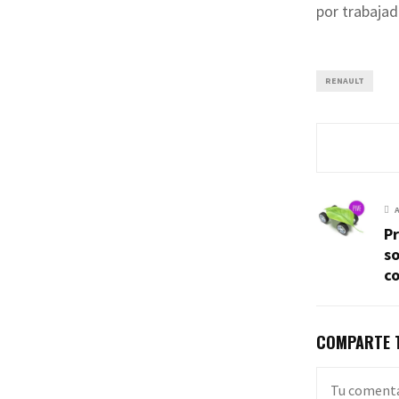
por trabajad
RENAULT
P
so
co
COMPARTE T