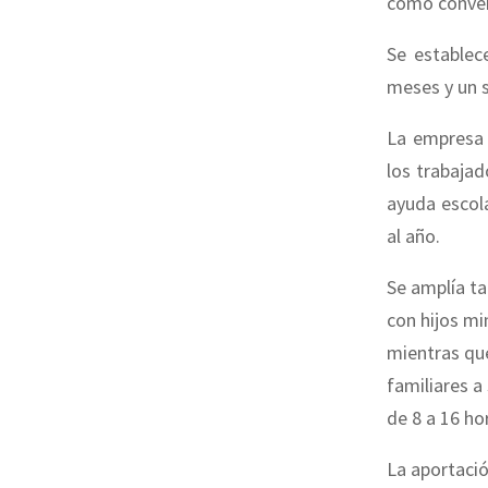
como convert
Se estable
meses y un s
La empresa 
los trabaja
ayuda escola
al año.
Se amplía ta
con hijos mi
mientras qu
familiares a
de 8 a 16 ho
La aportaci