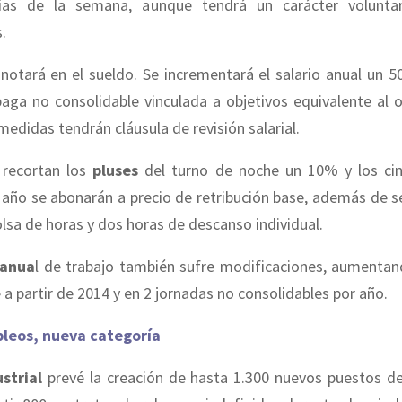
días de la semana, aunque tendrá un carácter voluntar
.
notará en el sueldo. Se incrementará el salario anual un 5
paga no consolidable vinculada a objetivos equivalente al 
edidas tendrán cláusula de revisión salarial.
 recortan los
pluses
del turno de noche un 10% y los ci
año se abonarán a precio de retribución base, además de s
olsa de horas y dos horas de descanso individual.
 anua
l de trabajo también sufre modificaciones, aumentan
 a partir de 2014 y en 2 jornadas no consolidables por año.
leos, nueva categoría
strial
prevé la creación de hasta 1.300 nuevos puestos de 