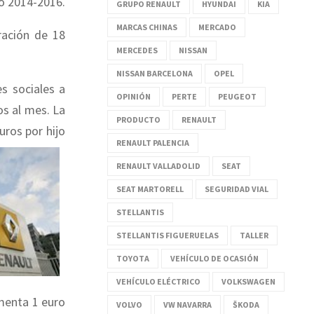
do 2014-2016.
GRUPO RENAULT
HYUNDAI
KIA
MARCAS CHINAS
MERCADO
ración de 18
MERCEDES
NISSAN
NISSAN BARCELONA
OPEL
s sociales a
OPINIÓN
PERTE
PEUGEOT
s al mes. La
PRODUCTO
RENAULT
uros por hijo
RENAULT PALENCIA
RENAULT VALLADOLID
SEAT
SEAT MARTORELL
SEGURIDAD VIAL
STELLANTIS
STELLANTIS FIGUERUELAS
TALLER
TOYOTA
VEHÍCULO DE OCASIÓN
VEHÍCULO ELÉCTRICO
VOLKSWAGEN
menta 1 euro
VOLVO
VW NAVARRA
ŠKODA