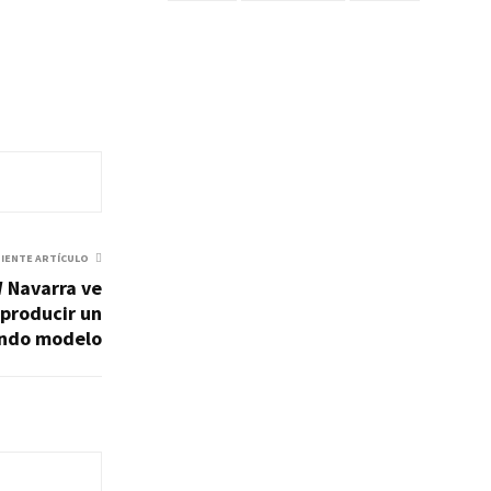
UIENTE ARTÍCULO
W Navarra ve
 producir un
ndo modelo