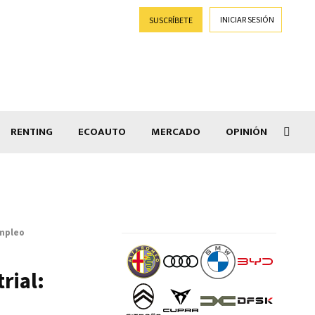
INICIAR SESIÓN
SUSCRÍBETE
RENTING
ECOAUTO
MERCADO
OPINIÓN
Salir
empleo
rial: