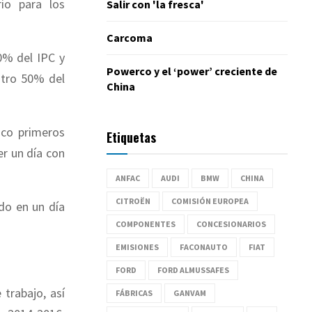
io para los
Salir con 'la fresca'
Carcoma
0% del IPC y
Powerco y el ‘power’ creciente de
otro 50% del
China
nco primeros
Etiquetas
er un día con
ANFAC
AUDI
BMW
CHINA
CITROËN
COMISIÓN EUROPEA
do en un día
COMPONENTES
CONCESIONARIOS
EMISIONES
FACONAUTO
FIAT
FORD
FORD ALMUSSAFES
trabajo, así
FÁBRICAS
GANVAM