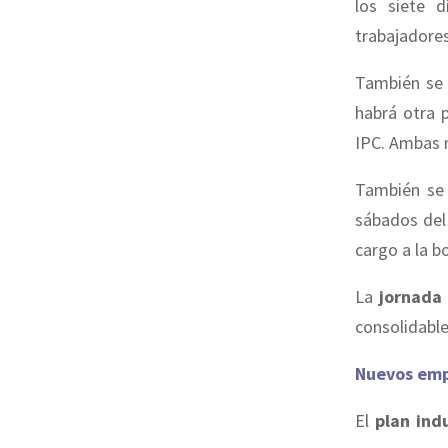
los siete 
trabajadores
También se 
habrá otra 
IPC. Ambas m
También se
sábados del 
cargo a la b
La
jornada
consolidable
Nuevos emp
El
plan indu