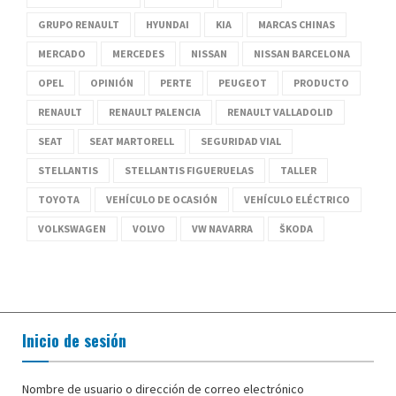
GRUPO RENAULT
HYUNDAI
KIA
MARCAS CHINAS
MERCADO
MERCEDES
NISSAN
NISSAN BARCELONA
OPEL
OPINIÓN
PERTE
PEUGEOT
PRODUCTO
RENAULT
RENAULT PALENCIA
RENAULT VALLADOLID
SEAT
SEAT MARTORELL
SEGURIDAD VIAL
STELLANTIS
STELLANTIS FIGUERUELAS
TALLER
TOYOTA
VEHÍCULO DE OCASIÓN
VEHÍCULO ELÉCTRICO
VOLKSWAGEN
VOLVO
VW NAVARRA
ŠKODA
Inicio de sesión
Nombre de usuario o dirección de correo electrónico