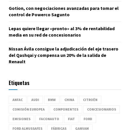
Gotion, con negociaciones avanzadas para tomar el
control de Powerco Sagunto
Lepas quiere llegar «pronto» al 3% de rentabilidad
media en su red de concesionarios
Nissan Ávila consigue la adjudicación del eje trasero
del Qashqai y compensa un 20% de la salida de
Renault
Etiquetas
ANFAC
AUDI
BMW
CHINA
CITROËN
COMISIÓN EUROPEA
COMPONENTES
CONCESIONARIOS
EMISIONES
FACONAUTO
FIAT
FORD
FORD ALMUSSAFES
FÁBRICAS
GANVAM