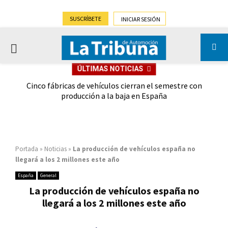
SUSCRÍBETE
INICIAR SESIÓN
PRIMARY
ÚLTIMAS NOTICIAS
MENU
 las
Cinco fábricas de vehículos cierran el semestre con
G
ión
producción a la baja en España
Portada
»
Noticias
»
La producción de vehículos españa no
llegará a los 2 millones este año
España
General
La producción de vehículos españa no
llegará a los 2 millones este año