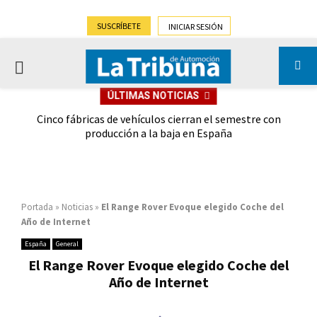
SUSCRÍBETE
INICIAR SESIÓN
PRIMARY
ÚLTIMAS NOTICIAS
MENU
 las
Cinco fábricas de vehículos cierran el semestre con
G
ión
producción a la baja en España
Portada
»
Noticias
»
El Range Rover Evoque elegido Coche del
Año de Internet
España
General
El Range Rover Evoque elegido Coche del
Año de Internet