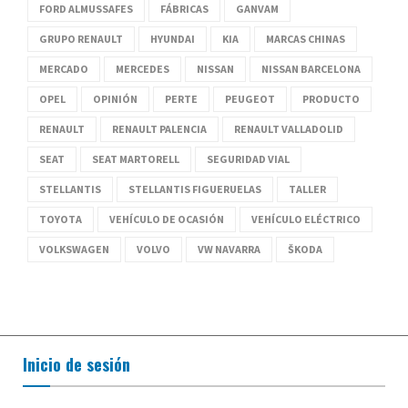
FORD ALMUSSAFES
FÁBRICAS
GANVAM
GRUPO RENAULT
HYUNDAI
KIA
MARCAS CHINAS
MERCADO
MERCEDES
NISSAN
NISSAN BARCELONA
OPEL
OPINIÓN
PERTE
PEUGEOT
PRODUCTO
RENAULT
RENAULT PALENCIA
RENAULT VALLADOLID
SEAT
SEAT MARTORELL
SEGURIDAD VIAL
STELLANTIS
STELLANTIS FIGUERUELAS
TALLER
TOYOTA
VEHÍCULO DE OCASIÓN
VEHÍCULO ELÉCTRICO
VOLKSWAGEN
VOLVO
VW NAVARRA
ŠKODA
Inicio de sesión