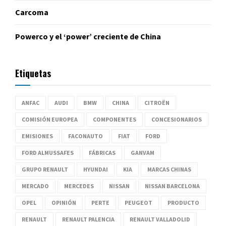
Carcoma
Powerco y el ‘power’ creciente de China
Etiquetas
ANFAC
AUDI
BMW
CHINA
CITROËN
COMISIÓN EUROPEA
COMPONENTES
CONCESIONARIOS
EMISIONES
FACONAUTO
FIAT
FORD
FORD ALMUSSAFES
FÁBRICAS
GANVAM
GRUPO RENAULT
HYUNDAI
KIA
MARCAS CHINAS
MERCADO
MERCEDES
NISSAN
NISSAN BARCELONA
OPEL
OPINIÓN
PERTE
PEUGEOT
PRODUCTO
RENAULT
RENAULT PALENCIA
RENAULT VALLADOLID