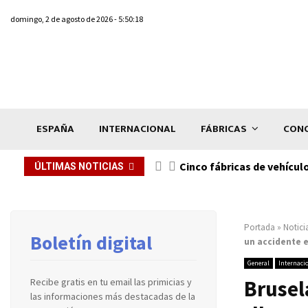
domingo, 2 de agosto de 2026 - 5:50:18
ESPAÑA
INTERNACIONAL
FÁBRICAS
CONC
n de...
Cinco fábricas de vehícul
ÚLTIMAS NOTICIAS
Portada
»
Notici
Boletín digital
un accidente 
General
Internaci
Brusel
Recibe gratis en tu email las primicias y
las informaciones más destacadas de la