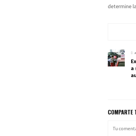
determine la
Ex
a
a
COMPARTE T