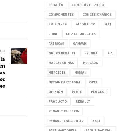
CITROËN
COMISIÓN EUROPEA
COMPONENTES
CONCESIONARIOS
EMISIONES
FACONAUTO
FIAT
FORD
FORD ALMUSSAFES
FÁBRICAS
GANVAM
O
GRUPO RENAULT
HYUNDAI
KIA
la
MARCAS CHINAS
MERCADO
en
ras
MERCEDES
NISSAN
los
NISSAN BARCELONA
OPEL
es
OPINIÓN
PERTE
PEUGEOT
PRODUCTO
RENAULT
RENAULT PALENCIA
RENAULT VALLADOLID
SEAT
SEAT MARTORELL
SEGURIDAD VIAL