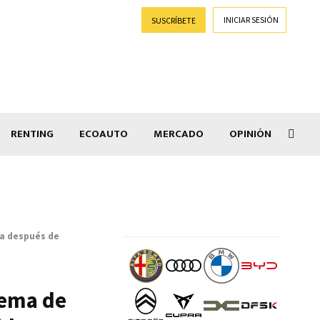
INICIAR SESIÓN
SUSCRÍBETE
RENTING
ECOAUTO
MERCADO
OPINIÓN
Goti
ca después de
tema de