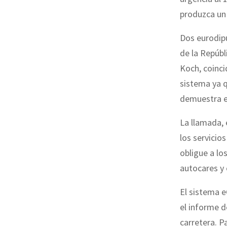
produzca un
Dos eurodipu
de la Repúbl
Koch, coinci
sistema ya q
demuestra el
La llamada, 
los servicios
obligue a lo
autocares y
El sistema e
el informe d
carretera. P