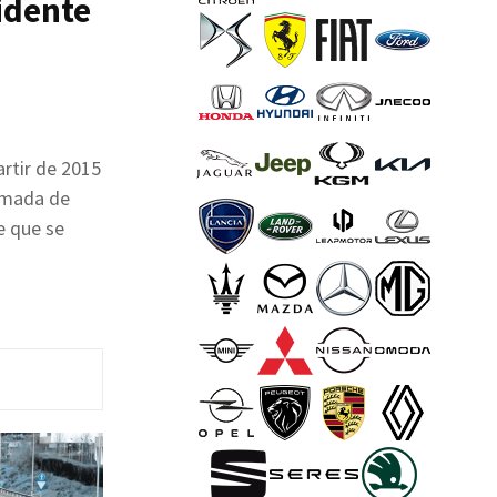
idente
rtir de 2015
lamada de
e que se