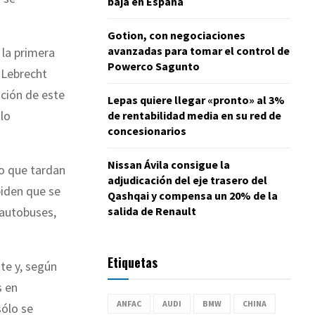
baja en España
Gotion, con negociaciones
avanzadas para tomar el control de
 la primera
Powerco Sagunto
-Lebrecht
ción de este
Lepas quiere llegar «pronto» al 3%
lo
de rentabilidad media en su red de
concesionarios
Nissan Ávila consigue la
po que tardan
adjudicación del eje trasero del
 piden que se
Qashqai y compensa un 20% de la
salida de Renault
 autobuses,
Etiquetas
te y, según
s en
ANFAC
AUDI
BMW
CHINA
sólo se