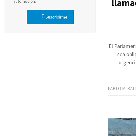
llama
automoción.
Suscribirme
El Parlamen
sea obli
urgenci
PABLO M. BA