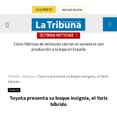
SUSCRÍBETE
INICIAR SESIÓN
PRIMARY
ÚLTIMAS NOTICIAS
MENU
 las
Cinco fábricas de vehículos cierran el semestre con
G
ión
producción a la baja en España
Portada
»
Noticias
»
Toyota presenta su buque insignia, el Yaris
híbrido
Producto
Toyota presenta su buque insignia, el Yaris
híbrido