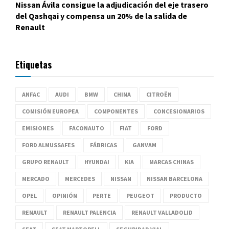
Nissan Ávila consigue la adjudicación del eje trasero
del Qashqai y compensa un 20% de la salida de
Renault
Etiquetas
ANFAC
AUDI
BMW
CHINA
CITROËN
COMISIÓN EUROPEA
COMPONENTES
CONCESIONARIOS
EMISIONES
FACONAUTO
FIAT
FORD
FORD ALMUSSAFES
FÁBRICAS
GANVAM
GRUPO RENAULT
HYUNDAI
KIA
MARCAS CHINAS
MERCADO
MERCEDES
NISSAN
NISSAN BARCELONA
OPEL
OPINIÓN
PERTE
PEUGEOT
PRODUCTO
RENAULT
RENAULT PALENCIA
RENAULT VALLADOLID