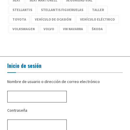
SEAT
SEAT MARTORELL
SEGURIDAD VIAL
STELLANTIS
STELLANTIS FIGUERUELAS
TALLER
TOYOTA
VEHÍCULO DE OCASIÓN
VEHÍCULO ELÉCTRICO
VOLKSWAGEN
VOLVO
VW NAVARRA
ŠKODA
Inicio de sesión
Nombre de usuario o dirección de correo electrónico
Contraseña