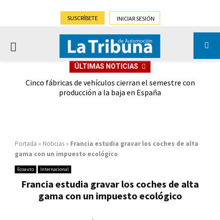
SUSCRÍBETE
INICIAR SESIÓN
PRIMARY
ÚLTIMAS NOTICIAS
MENU
 las
Cinco fábricas de vehículos cierran el semestre con
G
ión
producción a la baja en España
Portada
»
Noticias
»
Francia estudia gravar los coches de alta
gama con un impuesto ecológico
Ecoauto
Internacional
Francia estudia gravar los coches de alta
gama con un impuesto ecológico