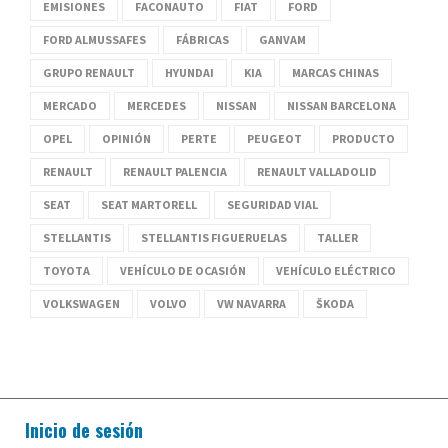
EMISIONES
FACONAUTO
FIAT
FORD
FORD ALMUSSAFES
FÁBRICAS
GANVAM
GRUPO RENAULT
HYUNDAI
KIA
MARCAS CHINAS
MERCADO
MERCEDES
NISSAN
NISSAN BARCELONA
OPEL
OPINIÓN
PERTE
PEUGEOT
PRODUCTO
RENAULT
RENAULT PALENCIA
RENAULT VALLADOLID
SEAT
SEAT MARTORELL
SEGURIDAD VIAL
STELLANTIS
STELLANTIS FIGUERUELAS
TALLER
TOYOTA
VEHÍCULO DE OCASIÓN
VEHÍCULO ELÉCTRICO
VOLKSWAGEN
VOLVO
VW NAVARRA
ŠKODA
Inicio de sesión