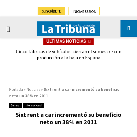
SUSCRÍBETE
INICIAR SESIÓN
PRIMARY
ÚLTIMAS NOTICIAS
MENU
 las
Cinco fábricas de vehículos cierran el semestre con
G
ión
producción a la baja en España
Portada
»
Noticias
»
Sixt rent a car incrementó su beneficio
neto un 38% en 2011
General
Internacional
Sixt rent a car incrementó su beneficio
neto un 38% en 2011