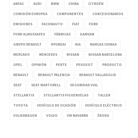
ANFAC
AUDI
BMW
CHINA
CITROËN
COMISIÓN EUROPEA
COMPONENTES
CONCESIONARIOS
EMISIONES
FACONAUTO
FIAT
FORD
FORD ALMUSSAFES
FÁBRICAS
GANVAM
GRUPO RENAULT
HYUNDAI
KIA
MARCAS CHINAS
MERCADO
MERCEDES
NISSAN
NISSAN BARCELONA
OPEL
OPINIÓN
PERTE
PEUGEOT
PRODUCTO
RENAULT
RENAULT PALENCIA
RENAULT VALLADOLID
SEAT
SEAT MARTORELL
SEGURIDAD VIAL
STELLANTIS
STELLANTIS FIGUERUELAS
TALLER
TOYOTA
VEHÍCULO DE OCASIÓN
VEHÍCULO ELÉCTRICO
VOLKSWAGEN
VOLVO
VW NAVARRA
ŠKODA