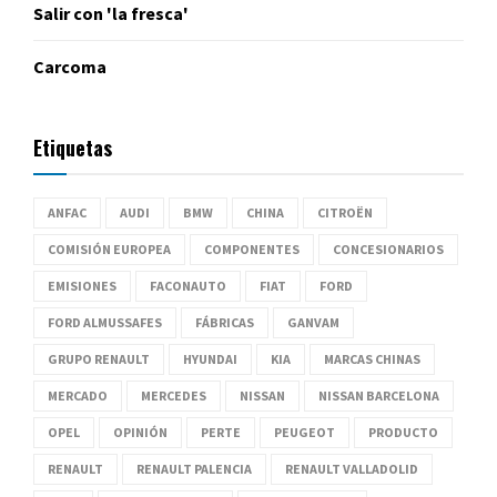
Salir con 'la fresca'
Carcoma
Etiquetas
ANFAC
AUDI
BMW
CHINA
CITROËN
COMISIÓN EUROPEA
COMPONENTES
CONCESIONARIOS
EMISIONES
FACONAUTO
FIAT
FORD
FORD ALMUSSAFES
FÁBRICAS
GANVAM
GRUPO RENAULT
HYUNDAI
KIA
MARCAS CHINAS
MERCADO
MERCEDES
NISSAN
NISSAN BARCELONA
OPEL
OPINIÓN
PERTE
PEUGEOT
PRODUCTO
RENAULT
RENAULT PALENCIA
RENAULT VALLADOLID