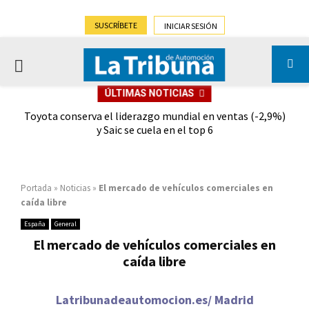
SUSCRÍBETE
INICIAR SESIÓN
PRIMARY
ÚLTIMAS NOTICIAS
MENU
dad
Toyota conserva el liderazgo mundial en ventas (-2,9%)
Gra
y Saic se cuela en el top 6
Portada
»
Noticias
»
El mercado de vehículos comerciales en
caída libre
España
General
El mercado de vehículos comerciales en
caída libre
Latribunadeautomocion.es/ Madrid