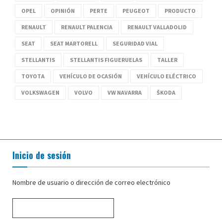
OPEL
OPINIÓN
PERTE
PEUGEOT
PRODUCTO
RENAULT
RENAULT PALENCIA
RENAULT VALLADOLID
SEAT
SEAT MARTORELL
SEGURIDAD VIAL
STELLANTIS
STELLANTIS FIGUERUELAS
TALLER
TOYOTA
VEHÍCULO DE OCASIÓN
VEHÍCULO ELÉCTRICO
VOLKSWAGEN
VOLVO
VW NAVARRA
ŠKODA
Inicio de sesión
Nombre de usuario o dirección de correo electrónico