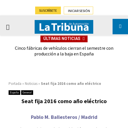
SUSCRÍBETE
INICIAR SESIÓN
PRIMARY
ÚLTIMAS NOTICIAS
MENU
 las
Cinco fábricas de vehículos cierran el semestre con
G
ión
producción a la baja en España
Portada
»
Noticias
»
Seat fija 2016 como año eléctrico
España
General
Seat fija 2016 como año eléctrico
Pablo M. Ballesteros / Madrid