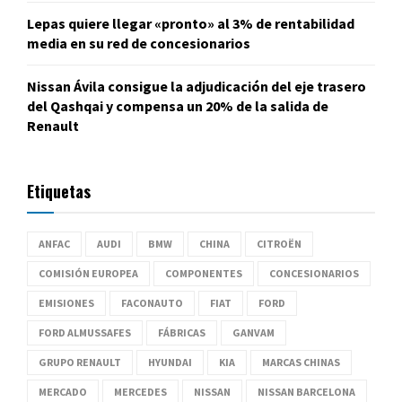
Lepas quiere llegar «pronto» al 3% de rentabilidad
media en su red de concesionarios
Nissan Ávila consigue la adjudicación del eje trasero
del Qashqai y compensa un 20% de la salida de
Renault
Etiquetas
ANFAC
AUDI
BMW
CHINA
CITROËN
COMISIÓN EUROPEA
COMPONENTES
CONCESIONARIOS
EMISIONES
FACONAUTO
FIAT
FORD
FORD ALMUSSAFES
FÁBRICAS
GANVAM
GRUPO RENAULT
HYUNDAI
KIA
MARCAS CHINAS
MERCADO
MERCEDES
NISSAN
NISSAN BARCELONA