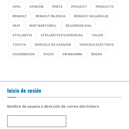
OPEL
OPINIÓN
PERTE
PEUGEOT
PRODUCTO
RENAULT
RENAULT PALENCIA
RENAULT VALLADOLID
SEAT
SEAT MARTORELL
SEGURIDAD VIAL
STELLANTIS
STELLANTIS FIGUERUELAS
TALLER
TOYOTA
VEHÍCULO DE OCASIÓN
VEHÍCULO ELÉCTRICO
VOLKSWAGEN
VOLVO
VW NAVARRA
ŠKODA
Inicio de sesión
Nombre de usuario o dirección de correo electrónico