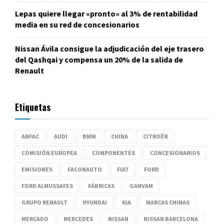
Lepas quiere llegar «pronto» al 3% de rentabilidad
media en su red de concesionarios
Nissan Ávila consigue la adjudicación del eje trasero
del Qashqai y compensa un 20% de la salida de
Renault
Etiquetas
ANFAC
AUDI
BMW
CHINA
CITROËN
COMISIÓN EUROPEA
COMPONENTES
CONCESIONARIOS
EMISIONES
FACONAUTO
FIAT
FORD
FORD ALMUSSAFES
FÁBRICAS
GANVAM
GRUPO RENAULT
HYUNDAI
KIA
MARCAS CHINAS
MERCADO
MERCEDES
NISSAN
NISSAN BARCELONA