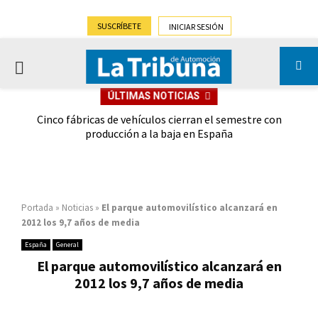
SUSCRÍBETE
INICIAR SESIÓN
PRIMARY
ÚLTIMAS NOTICIAS
MENU
 las
Cinco fábricas de vehículos cierran el semestre con
G
ión
producción a la baja en España
Portada
»
Noticias
»
El parque automovilístico alcanzará en
2012 los 9,7 años de media
España
General
El parque automovilístico alcanzará en
2012 los 9,7 años de media