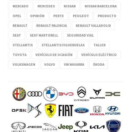
MERCADO
MERCEDES
NISSAN
NISSAN BARCELONA
OPEL
OPINIÓN
PERTE
PEUGEOT
PRODUCTO
RENAULT
RENAULT PALENCIA
RENAULT VALLADOLID
SEAT
SEAT MARTORELL
SEGURIDAD VIAL
STELLANTIS
STELLANTIS FIGUERUELAS
TALLER
TOYOTA
VEHÍCULO DE OCASIÓN
VEHÍCULO ELÉCTRICO
VOLKSWAGEN
VOLVO
VW NAVARRA
ŠKODA