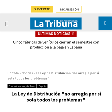
SUSCRÍBETE
INICIAR SESIÓN
PRIMARY
ÚLTIMAS NOTICIAS
MENU
 las
Cinco fábricas de vehículos cierran el semestre con
G
ión
producción a la baja en España
Portada
»
Noticias
»
La Ley de Distribución "no arregla por sí
sola todos los problemas"
Concesionarios y talleres
España
La Ley de Distribución "no arregla por sí
sola todos los problemas"