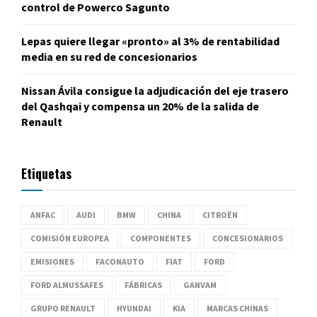
control de Powerco Sagunto
Lepas quiere llegar «pronto» al 3% de rentabilidad
media en su red de concesionarios
Nissan Ávila consigue la adjudicación del eje trasero
del Qashqai y compensa un 20% de la salida de
Renault
Etiquetas
ANFAC
AUDI
BMW
CHINA
CITROËN
COMISIÓN EUROPEA
COMPONENTES
CONCESIONARIOS
EMISIONES
FACONAUTO
FIAT
FORD
FORD ALMUSSAFES
FÁBRICAS
GANVAM
GRUPO RENAULT
HYUNDAI
KIA
MARCAS CHINAS