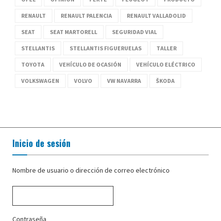
RENAULT
RENAULT PALENCIA
RENAULT VALLADOLID
SEAT
SEAT MARTORELL
SEGURIDAD VIAL
STELLANTIS
STELLANTIS FIGUERUELAS
TALLER
TOYOTA
VEHÍCULO DE OCASIÓN
VEHÍCULO ELÉCTRICO
VOLKSWAGEN
VOLVO
VW NAVARRA
ŠKODA
Inicio de sesión
Nombre de usuario o dirección de correo electrónico
Contraseña