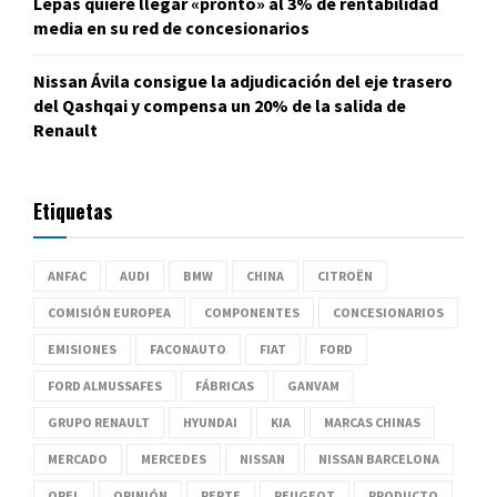
Lepas quiere llegar «pronto» al 3% de rentabilidad
media en su red de concesionarios
Nissan Ávila consigue la adjudicación del eje trasero
del Qashqai y compensa un 20% de la salida de
Renault
Etiquetas
ANFAC
AUDI
BMW
CHINA
CITROËN
COMISIÓN EUROPEA
COMPONENTES
CONCESIONARIOS
EMISIONES
FACONAUTO
FIAT
FORD
FORD ALMUSSAFES
FÁBRICAS
GANVAM
GRUPO RENAULT
HYUNDAI
KIA
MARCAS CHINAS
MERCADO
MERCEDES
NISSAN
NISSAN BARCELONA
OPEL
OPINIÓN
PERTE
PEUGEOT
PRODUCTO