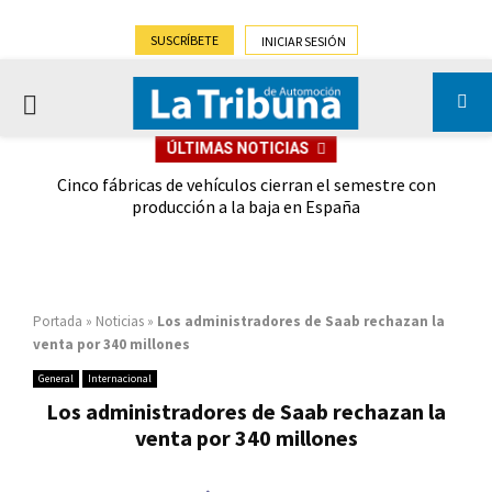
SUSCRÍBETE
INICIAR SESIÓN
PRIMARY
ÚLTIMAS NOTICIAS
MENU
 las
Cinco fábricas de vehículos cierran el semestre con
G
ión
producción a la baja en España
Portada
»
Noticias
»
Los administradores de Saab rechazan la
venta por 340 millones
General
Internacional
Los administradores de Saab rechazan la
venta por 340 millones