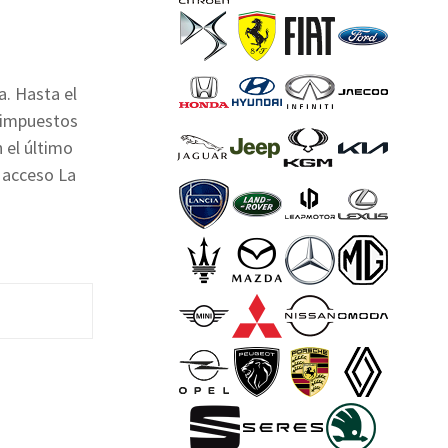
a. Hasta el
e impuestos
 el último
 acceso La