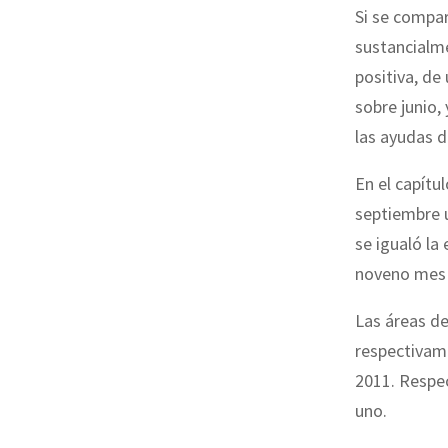
Si se compar
sustancialme
positiva, de
sobre junio,
las ayudas d
En el capítu
septiembre u
se igualó la
noveno mes 
Las áreas de
respectivame
2011. Respe
uno.