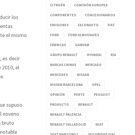
CITROËN
COMISIÓN EUROPEA
COMPONENTES
CONCESIONARIOS
ducir los
EMISIONES
FACONAUTO
FIAT
Ventas
nte el mismo
FORD
FORD ALMUSSAFES
FÁBRICAS
GANVAM
GRUPO RENAULT
HYUNDAI
KIA
 es decir
MARCAS CHINAS
MERCADO
 2010, el
MERCEDES
NISSAN
e.
NISSAN BARCELONA
OPEL
OPINIÓN
PERTE
PEUGEOT
que supuso
PRODUCTO
RENAULT
el noveno
RENAULT PALENCIA
n bruto
RENAULT VALLADOLID
SEAT
 notable
SEAT MARTORELL
SEGURIDAD VIAL