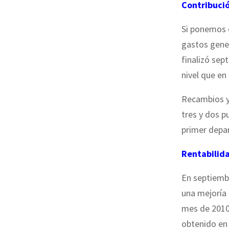
Contribució
Si ponemos e
gastos gener
finalizó sep
nivel que en
Recambios y 
tres y dos p
primer depa
Rentabilida
En septiembr
una mejoría 
mes de 2010.
obtenido en 