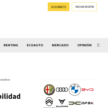
INICIAR SESIÓN
SUSCRÍBETE
RENTING
ECOAUTO
MERCADO
OPINIÓN
Goti
tiembre
bilidad