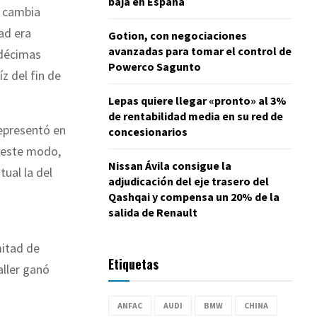
baja en España
n cambia
ad era
Gotion, con negociaciones
avanzadas para tomar el control de
 décimas
Powerco Sagunto
z del fin de
Lepas quiere llegar «pronto» al 3%
de rentabilidad media en su red de
representó en
concesionarios
e este modo,
Nissan Ávila consigue la
tual la del
adjudicación del eje trasero del
Qashqai y compensa un 20% de la
salida de Renault
mitad de
Etiquetas
ller ganó
ANFAC
AUDI
BMW
CHINA