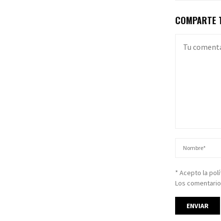
COMPARTE T
* Acepto la pol
Los comentario