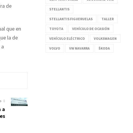
fra de
STELLANTIS
STELLANTIS FIGUERUELAS
TALLER
ual que en
TOYOTA
VEHÍCULO DE OCASIÓN
ue la de
VEHÍCULO ELÉCTRICO
VOLKSWAGEN
 a
VOLVO
VW NAVARRA
ŠKODA
O
a a
es