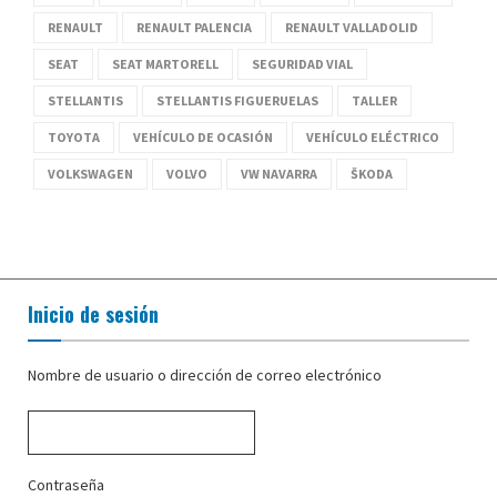
RENAULT
RENAULT PALENCIA
RENAULT VALLADOLID
SEAT
SEAT MARTORELL
SEGURIDAD VIAL
STELLANTIS
STELLANTIS FIGUERUELAS
TALLER
TOYOTA
VEHÍCULO DE OCASIÓN
VEHÍCULO ELÉCTRICO
VOLKSWAGEN
VOLVO
VW NAVARRA
ŠKODA
Inicio de sesión
Nombre de usuario o dirección de correo electrónico
Contraseña