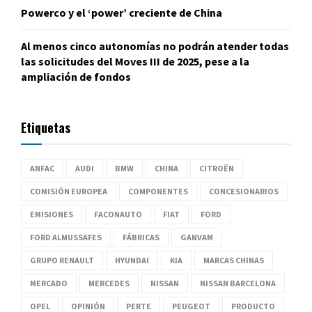
Powerco y el ‘power’ creciente de China
Al menos cinco autonomías no podrán atender todas
las solicitudes del Moves III de 2025, pese a la
ampliación de fondos
Etiquetas
ANFAC
AUDI
BMW
CHINA
CITROËN
COMISIÓN EUROPEA
COMPONENTES
CONCESIONARIOS
EMISIONES
FACONAUTO
FIAT
FORD
FORD ALMUSSAFES
FÁBRICAS
GANVAM
GRUPO RENAULT
HYUNDAI
KIA
MARCAS CHINAS
MERCADO
MERCEDES
NISSAN
NISSAN BARCELONA
OPEL
OPINIÓN
PERTE
PEUGEOT
PRODUCTO