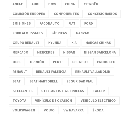
ANFAC
AUDI
BMW
CHINA
CITROËN
COMISIÓN EUROPEA
COMPONENTES
CONCESIONARIOS
EMISIONES
FACONAUTO
FIAT
FORD
FORD ALMUSSAFES
FÁBRICAS
GANVAM
GRUPO RENAULT
HYUNDAI
KIA
MARCAS CHINAS
MERCADO
MERCEDES
NISSAN
NISSAN BARCELONA
OPEL
OPINIÓN
PERTE
PEUGEOT
PRODUCTO
RENAULT
RENAULT PALENCIA
RENAULT VALLADOLID
SEAT
SEAT MARTORELL
SEGURIDAD VIAL
STELLANTIS
STELLANTIS FIGUERUELAS
TALLER
TOYOTA
VEHÍCULO DE OCASIÓN
VEHÍCULO ELÉCTRICO
VOLKSWAGEN
VOLVO
VW NAVARRA
ŠKODA