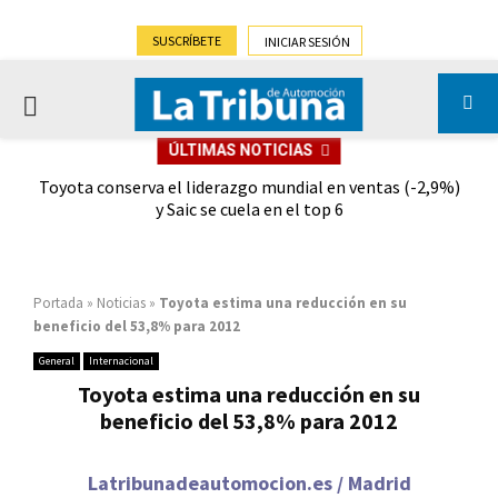
SUSCRÍBETE
INICIAR SESIÓN
PRIMARY
ÚLTIMAS NOTICIAS
MENU
dad
Toyota conserva el liderazgo mundial en ventas (-2,9%)
Gra
y Saic se cuela en el top 6
Portada
»
Noticias
»
Toyota estima una reducción en su
beneficio del 53,8% para 2012
General
Internacional
Toyota estima una reducción en su
beneficio del 53,8% para 2012
Latribunadeautomocion.es / Madrid