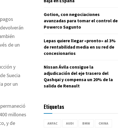
baja en España
Gotion, con negociaciones
s pagos
avanzadas para tomar el control de
Powerco Sagunto
 devolverán
también
Lepas quiere llegar «pronto» al 3%
avés de un
de rentabilidad media en su red de
concesionarios
ucción y
Nissan Ávila consigue la
adjudicación del eje trasero del
 de Suecia
Qashqai y compensa un 20% de la
da por un
salida de Renault
y permaneció
Etiquetas
 400 millones
o, y de
ANFAC
AUDI
BMW
CHINA