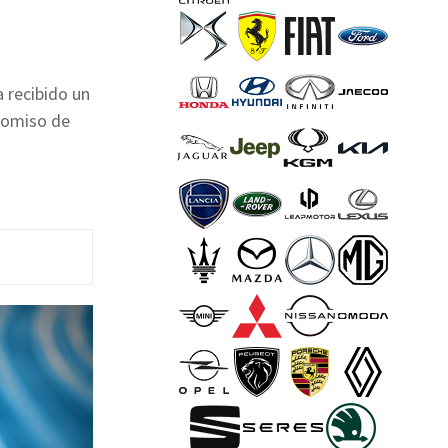
 recibido un
romiso de