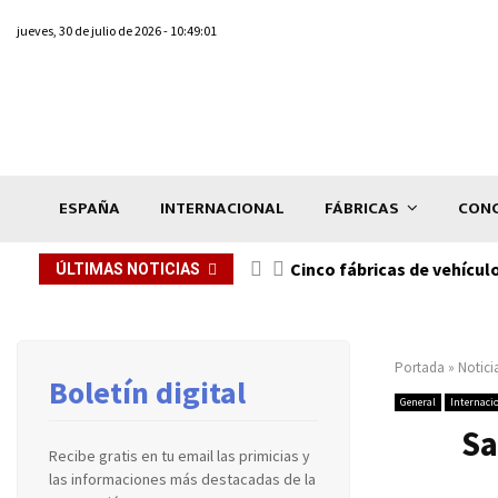
jueves, 30 de julio de 2026 - 10:49:01
ESPAÑA
INTERNACIONAL
FÁBRICAS
CONC
n de...
Cinco fábricas de vehícul
ÚLTIMAS NOTICIAS
Portada
»
Notici
Boletín digital
General
Internaci
Sa
Recibe gratis en tu email las primicias y
las informaciones más destacadas de la