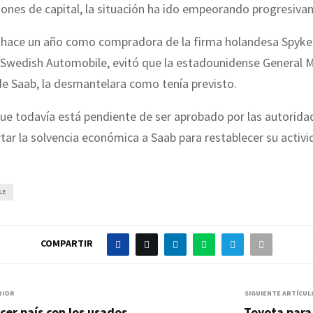
iones de capital, la situación ha ido empeorando progresiva
n hace un año como compradora de la firma holandesa Spyker
 Swedish Automobile, evitó que la estadounidense General 
de Saab, la desmantelara como tenía previsto.
ue todavía está pendiente de ser aprobado por las autorida
tar la solvencia económica a Saab para restablecer su activi
LE
COMPARTIR
RIOR
SIGUIENTE ARTÍCUL
cer país con los usados
Toyota para