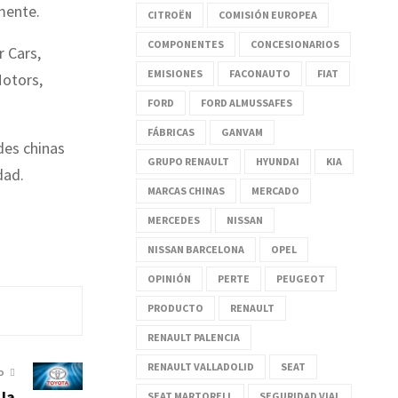
mente.
CITROËN
COMISIÓN EUROPEA
COMPONENTES
CONCESIONARIOS
 Cars,
EMISIONES
FACONAUTO
FIAT
Motors,
FORD
FORD ALMUSSAFES
FÁBRICAS
GANVAM
des chinas
GRUPO RENAULT
HYUNDAI
KIA
dad.
MARCAS CHINAS
MERCADO
MERCEDES
NISSAN
NISSAN BARCELONA
OPEL
OPINIÓN
PERTE
PEUGEOT
PRODUCTO
RENAULT
RENAULT PALENCIA
RENAULT VALLADOLID
SEAT
O
 la
SEAT MARTORELL
SEGURIDAD VIAL