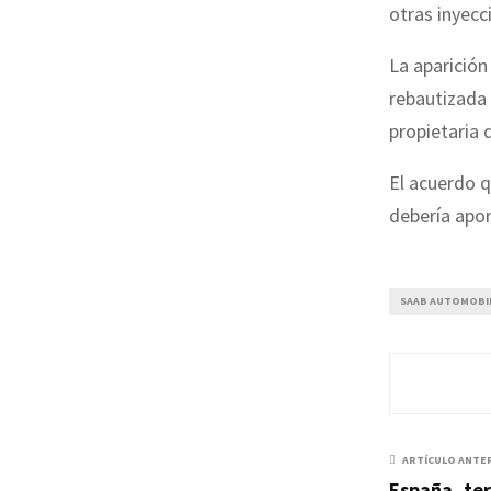
otras inyecc
La aparició
rebautizada
propietaria 
El acuerdo q
debería apor
SAAB AUTOMOBI
ARTÍCULO ANTE
España, ter