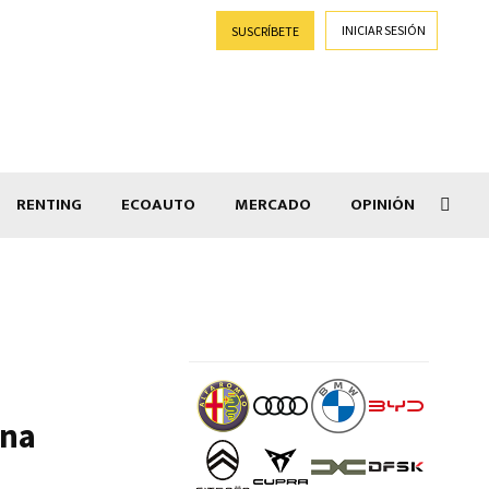
INICIAR SESIÓN
SUSCRÍBETE
RENTING
ECOAUTO
MERCADO
OPINIÓN
Goti
ina