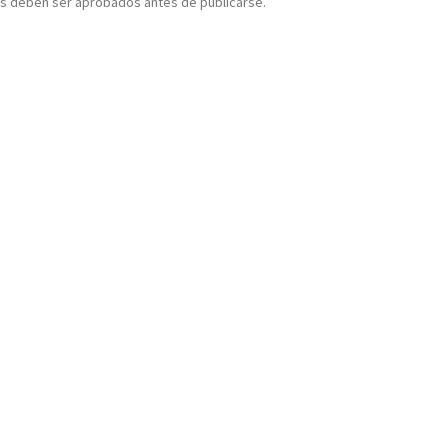
s deben ser aprobados antes de publicarse.