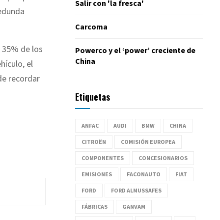
Salir con 'la fresca'
redunda
Carcoma
l 35% de los
Powerco y el ‘power’ creciente de
China
ículo, el
de recordar
Etiquetas
ANFAC
AUDI
BMW
CHINA
CITROËN
COMISIÓN EUROPEA
COMPONENTES
CONCESIONARIOS
EMISIONES
FACONAUTO
FIAT
FORD
FORD ALMUSSAFES
FÁBRICAS
GANVAM