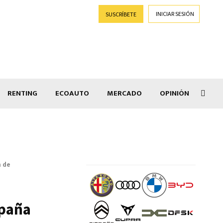
INICIAR SESIÓN
SUSCRÍBETE
RENTING
ECOAUTO
MERCADO
OPINIÓN
Salir
n de
mpaña