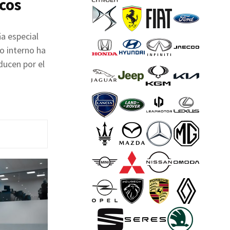
icos
ña especial
o interno ha
ducen por el