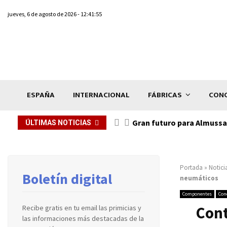
jueves, 6 de agosto de 2026 - 12:41:55
ESPAÑA
INTERNACIONAL
FÁBRICAS
CONC
Gran futuro para Almussaf
ÚLTIMAS NOTICIAS
Portada
»
Notici
Boletín digital
neumáticos
Componentes
Conc
Cont
Recibe gratis en tu email las primicias y
las informaciones más destacadas de la