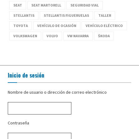
SEAT
SEAT MARTORELL
SEGURIDAD VIAL
STELLANTIS
STELLANTIS FIGUERUELAS
TALLER
TOYOTA
VEHÍCULO DE OCASIÓN
VEHÍCULO ELÉCTRICO
VOLKSWAGEN
VOLVO
VW NAVARRA
ŠKODA
Inicio de sesión
Nombre de usuario o dirección de correo electrónico
Contraseña