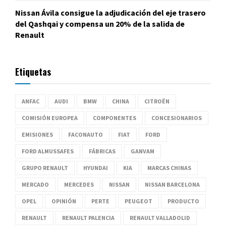
Nissan Ávila consigue la adjudicación del eje trasero
del Qashqai y compensa un 20% de la salida de
Renault
Etiquetas
ANFAC
AUDI
BMW
CHINA
CITROËN
COMISIÓN EUROPEA
COMPONENTES
CONCESIONARIOS
EMISIONES
FACONAUTO
FIAT
FORD
FORD ALMUSSAFES
FÁBRICAS
GANVAM
GRUPO RENAULT
HYUNDAI
KIA
MARCAS CHINAS
MERCADO
MERCEDES
NISSAN
NISSAN BARCELONA
OPEL
OPINIÓN
PERTE
PEUGEOT
PRODUCTO
RENAULT
RENAULT PALENCIA
RENAULT VALLADOLID