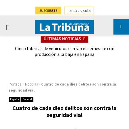
SUSCRÍBETE
INICIAR SESIÓN
PRIMARY
ÚLTIMAS NOTICIAS
MENU
 las
Cinco fábricas de vehículos cierran el semestre con
G
ión
producción a la baja en España
Portada
»
Noticias
»
Cuatro de cada diez delitos son contra la
seguridad vial
España
General
Cuatro de cada diez delitos son contra la
seguridad vial