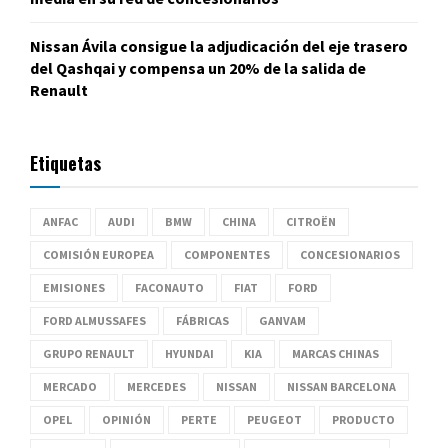
Nissan Ávila consigue la adjudicación del eje trasero
del Qashqai y compensa un 20% de la salida de
Renault
Etiquetas
ANFAC
AUDI
BMW
CHINA
CITROËN
COMISIÓN EUROPEA
COMPONENTES
CONCESIONARIOS
EMISIONES
FACONAUTO
FIAT
FORD
FORD ALMUSSAFES
FÁBRICAS
GANVAM
GRUPO RENAULT
HYUNDAI
KIA
MARCAS CHINAS
MERCADO
MERCEDES
NISSAN
NISSAN BARCELONA
OPEL
OPINIÓN
PERTE
PEUGEOT
PRODUCTO