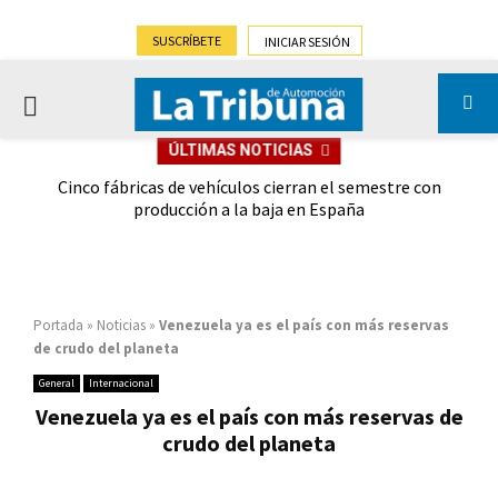
SUSCRÍBETE
INICIAR SESIÓN
PRIMARY
ÚLTIMAS NOTICIAS
MENU
 las
Cinco fábricas de vehículos cierran el semestre con
G
ión
producción a la baja en España
Portada
»
Noticias
»
Venezuela ya es el país con más reservas
de crudo del planeta
General
Internacional
Venezuela ya es el país con más reservas de
crudo del planeta