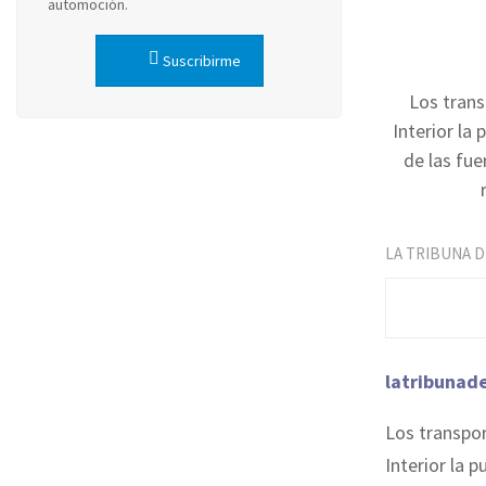
automoción.
Suscribirme
Los trans
Interior la
de las fu
LA TRIBUNA 
latribunad
Los transpor
Interior la 