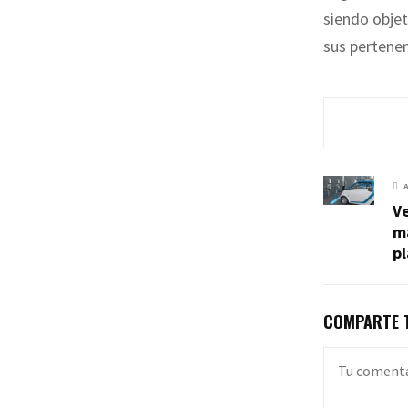
siendo obje
sus pertenen
Ve
má
p
COMPARTE T