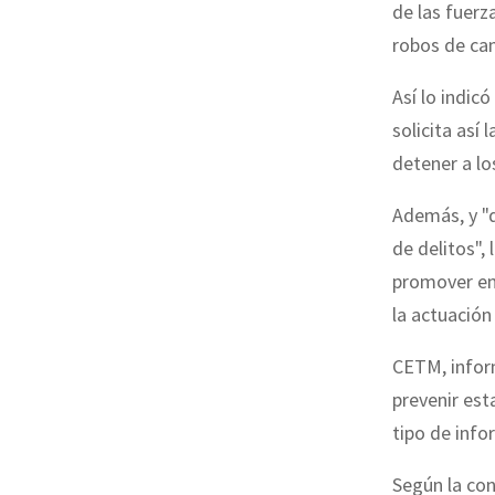
de las fuerz
robos de ca
Así lo indic
solicita así
detener a lo
Además, y "d
de delitos",
promover en
la actuación 
CETM, inform
prevenir est
tipo de info
Según la con