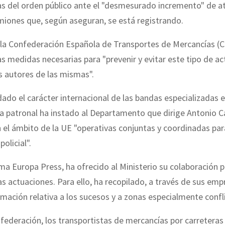
as del orden público ante el "desmesurado incremento" de a
miones que, según aseguran, se está registrando.
ó la Confederación Española de Transportes de Mercancías (
 las medidas necesarias para "prevenir y evitar este tipo de a
s autores de las mismas".
ado el carácter internacional de las bandas especializadas e
 la patronal ha instado al Departamento que dirige Antonio
 el ámbito de la UE "operativas conjuntas y coordinadas pa
policial".
a Europa Press, ha ofrecido al Ministerio su colaboración pa
as actuaciones. Para ello, ha recopilado, a través de sus em
rmación relativa a los sucesos y a zonas especialmente confli
federación, los transportistas de mercancías por carreteras