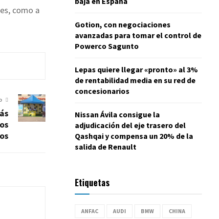
baja en España
nes, como a
Gotion, con negociaciones
avanzadas para tomar el control de
Powerco Sagunto
Lepas quiere llegar «pronto» al 3%
de rentabilidad media en su red de
concesionarios
O
ás
Nissan Ávila consigue la
los
adjudicación del eje trasero del
os
Qashqai y compensa un 20% de la
salida de Renault
Etiquetas
ANFAC
AUDI
BMW
CHINA