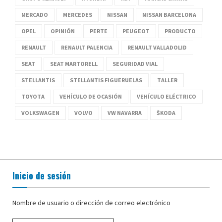
MERCADO
MERCEDES
NISSAN
NISSAN BARCELONA
OPEL
OPINIÓN
PERTE
PEUGEOT
PRODUCTO
RENAULT
RENAULT PALENCIA
RENAULT VALLADOLID
SEAT
SEAT MARTORELL
SEGURIDAD VIAL
STELLANTIS
STELLANTIS FIGUERUELAS
TALLER
TOYOTA
VEHÍCULO DE OCASIÓN
VEHÍCULO ELÉCTRICO
VOLKSWAGEN
VOLVO
VW NAVARRA
ŠKODA
Inicio de sesión
Nombre de usuario o dirección de correo electrónico