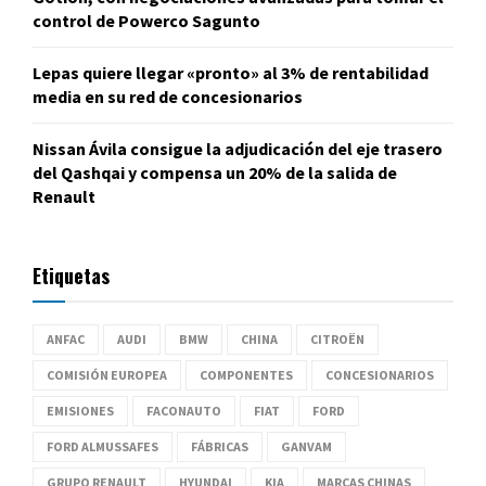
control de Powerco Sagunto
Lepas quiere llegar «pronto» al 3% de rentabilidad
media en su red de concesionarios
Nissan Ávila consigue la adjudicación del eje trasero
del Qashqai y compensa un 20% de la salida de
Renault
Etiquetas
ANFAC
AUDI
BMW
CHINA
CITROËN
COMISIÓN EUROPEA
COMPONENTES
CONCESIONARIOS
EMISIONES
FACONAUTO
FIAT
FORD
FORD ALMUSSAFES
FÁBRICAS
GANVAM
GRUPO RENAULT
HYUNDAI
KIA
MARCAS CHINAS