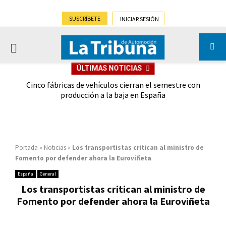
SUSCRÍBETE
INICIAR SESIÓN
PRIMARY
ÚLTIMAS NOTICIAS
MENU
 las
Cinco fábricas de vehículos cierran el semestre con
G
ión
producción a la baja en España
Portada
»
Noticias
»
Los transportistas critican al ministro de
Fomento por defender ahora la Euroviñeta
España
General
Los transportistas critican al ministro de
Fomento por defender ahora la Euroviñeta