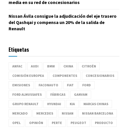
media en su red de concesionarios
Nissan Ávila consigue la adjudicación del eje trasero
del Qashqai y compensa un 20% de la salida de
Renault
Etiquetas
ANFAC
AUDI
BMW
CHINA
CITROËN
COMISIÓN EUROPEA
COMPONENTES
CONCESIONARIOS
EMISIONES
FACONAUTO
FIAT
FORD
FORD ALMUSSAFES
FÁBRICAS
GANVAM
GRUPO RENAULT
HYUNDAI
KIA
MARCAS CHINAS
MERCADO
MERCEDES
NISSAN
NISSAN BARCELONA
OPEL
OPINIÓN
PERTE
PEUGEOT
PRODUCTO