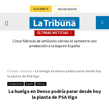
SUSCRÍBETE
INICIAR SESIÓN
PRIMARY
ÚLTIMAS NOTICIAS
MENU
 las
Cinco fábricas de vehículos cierran el semestre con
G
ión
producción a la baja en España
Portada
»
Noticias
»
La huelga en Denso podría parar desde hoy
la planta de PSA Vigo
Componentes
España
Fábricas
La huelga en Denso podría parar desde hoy
la planta de PSA Vigo