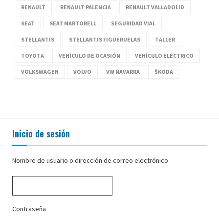
RENAULT
RENAULT PALENCIA
RENAULT VALLADOLID
SEAT
SEAT MARTORELL
SEGURIDAD VIAL
STELLANTIS
STELLANTIS FIGUERUELAS
TALLER
TOYOTA
VEHÍCULO DE OCASIÓN
VEHÍCULO ELÉCTRICO
VOLKSWAGEN
VOLVO
VW NAVARRA
ŠKODA
Inicio de sesión
Nombre de usuario o dirección de correo electrónico
Contraseña