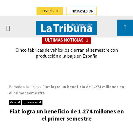
SUSCRÍBETE
INICIAR SESIÓN
PRIMARY
ÚLTIMAS NOTICIAS
MENU
 las
Cinco fábricas de vehículos cierran el semestre con
G
ión
producción a la baja en España
Portada
»
Noticias
»
Fiat logra un beneficio de 1.274 millones en
el primer semestre
General
Internacional
Fiat logra un beneficio de 1.274 millones en
el primer semestre