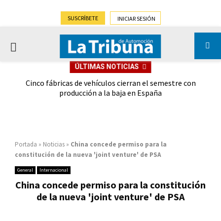
SUSCRÍBETE
INICIAR SESIÓN
PRIMARY
ÚLTIMAS NOTICIAS
MENU
 las
Cinco fábricas de vehículos cierran el semestre con
G
ión
producción a la baja en España
Portada
»
Noticias
»
China concede permiso para la
constitución de la nueva 'joint venture' de PSA
General
Internacional
China concede permiso para la constitución
de la nueva 'joint venture' de PSA