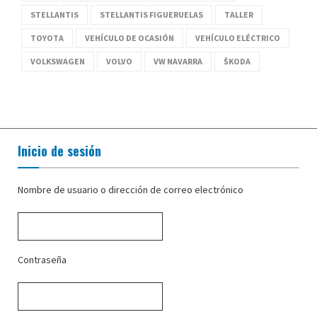
STELLANTIS
STELLANTIS FIGUERUELAS
TALLER
TOYOTA
VEHÍCULO DE OCASIÓN
VEHÍCULO ELÉCTRICO
VOLKSWAGEN
VOLVO
VW NAVARRA
ŠKODA
Inicio de sesión
Nombre de usuario o dirección de correo electrónico
Contraseña