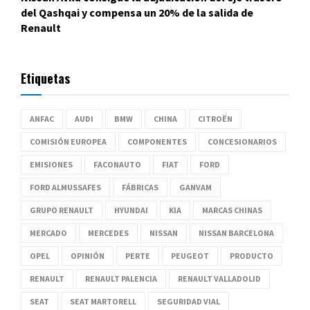
del Qashqai y compensa un 20% de la salida de
Renault
Etiquetas
ANFAC
AUDI
BMW
CHINA
CITROËN
COMISIÓN EUROPEA
COMPONENTES
CONCESIONARIOS
EMISIONES
FACONAUTO
FIAT
FORD
FORD ALMUSSAFES
FÁBRICAS
GANVAM
GRUPO RENAULT
HYUNDAI
KIA
MARCAS CHINAS
MERCADO
MERCEDES
NISSAN
NISSAN BARCELONA
OPEL
OPINIÓN
PERTE
PEUGEOT
PRODUCTO
RENAULT
RENAULT PALENCIA
RENAULT VALLADOLID
SEAT
SEAT MARTORELL
SEGURIDAD VIAL