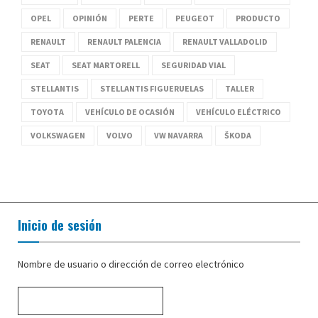
OPEL
OPINIÓN
PERTE
PEUGEOT
PRODUCTO
RENAULT
RENAULT PALENCIA
RENAULT VALLADOLID
SEAT
SEAT MARTORELL
SEGURIDAD VIAL
STELLANTIS
STELLANTIS FIGUERUELAS
TALLER
TOYOTA
VEHÍCULO DE OCASIÓN
VEHÍCULO ELÉCTRICO
VOLKSWAGEN
VOLVO
VW NAVARRA
ŠKODA
Inicio de sesión
Nombre de usuario o dirección de correo electrónico