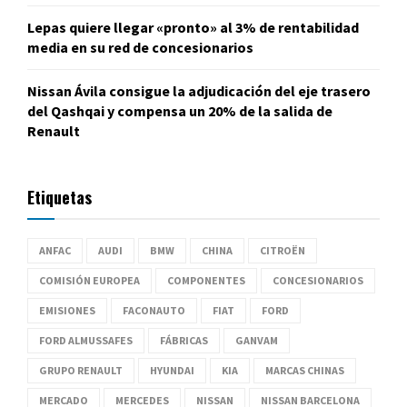
Lepas quiere llegar «pronto» al 3% de rentabilidad
media en su red de concesionarios
Nissan Ávila consigue la adjudicación del eje trasero
del Qashqai y compensa un 20% de la salida de
Renault
Etiquetas
ANFAC
AUDI
BMW
CHINA
CITROËN
COMISIÓN EUROPEA
COMPONENTES
CONCESIONARIOS
EMISIONES
FACONAUTO
FIAT
FORD
FORD ALMUSSAFES
FÁBRICAS
GANVAM
GRUPO RENAULT
HYUNDAI
KIA
MARCAS CHINAS
MERCADO
MERCEDES
NISSAN
NISSAN BARCELONA