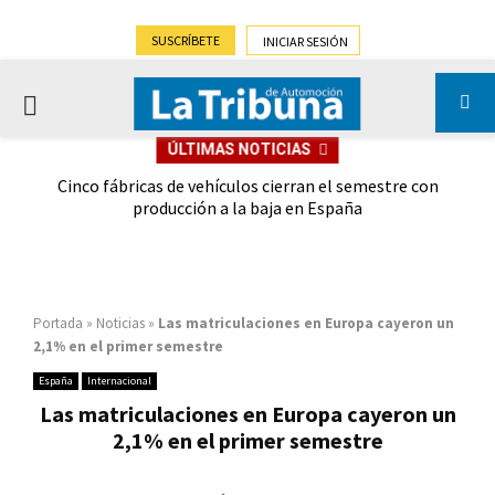
SUSCRÍBETE
INICIAR SESIÓN
PRIMARY
ÚLTIMAS NOTICIAS
MENU
 las
Cinco fábricas de vehículos cierran el semestre con
G
ión
producción a la baja en España
Portada
»
Noticias
»
Las matriculaciones en Europa cayeron un
2,1% en el primer semestre
España
Internacional
Las matriculaciones en Europa cayeron un
2,1% en el primer semestre