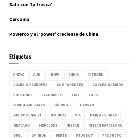
Salir con 'la fresca'
Carcoma
Powerco y el ‘power’ creciente de China
Etiquetas
ANFAC
AUDI
BMW
CHINA
CITROËN
COMISIÓN EUROPEA
COMPONENTES
CONCESIONARIOS
EMISIONES
FACONAUTO
FIAT
FORD
FORD ALMUSSAFES
FÁBRICAS
GANVAM
GRUPO RENAULT
HYUNDAI
KIA
MARCAS CHINAS
MERCADO
MERCEDES
NISSAN
NISSAN BARCELONA
OPEL
OPINIÓN
PERTE
PEUGEOT
PRODUCTO