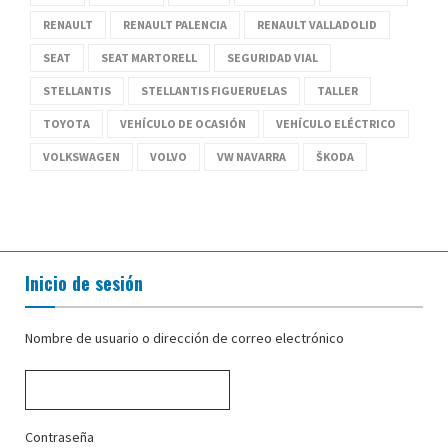
RENAULT
RENAULT PALENCIA
RENAULT VALLADOLID
SEAT
SEAT MARTORELL
SEGURIDAD VIAL
STELLANTIS
STELLANTIS FIGUERUELAS
TALLER
TOYOTA
VEHÍCULO DE OCASIÓN
VEHÍCULO ELÉCTRICO
VOLKSWAGEN
VOLVO
VW NAVARRA
ŠKODA
Inicio de sesión
Nombre de usuario o dirección de correo electrónico
Contraseña