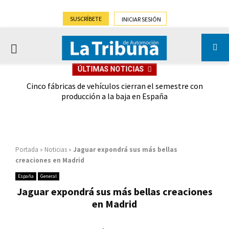
SUSCRÍBETE
INICIAR SESIÓN
PRIMARY
ÚLTIMAS NOTICIAS
MENU
 las
Cinco fábricas de vehículos cierran el semestre con
G
ión
producción a la baja en España
Portada
»
Noticias
»
Jaguar expondrá sus más bellas
creaciones en Madrid
España
General
Jaguar expondrá sus más bellas creaciones
en Madrid