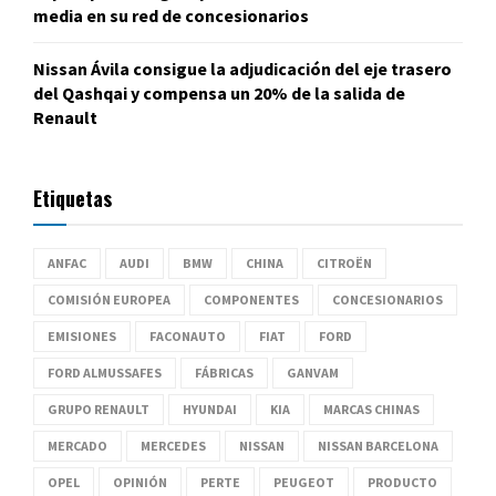
media en su red de concesionarios
Nissan Ávila consigue la adjudicación del eje trasero
del Qashqai y compensa un 20% de la salida de
Renault
Etiquetas
ANFAC
AUDI
BMW
CHINA
CITROËN
COMISIÓN EUROPEA
COMPONENTES
CONCESIONARIOS
EMISIONES
FACONAUTO
FIAT
FORD
FORD ALMUSSAFES
FÁBRICAS
GANVAM
GRUPO RENAULT
HYUNDAI
KIA
MARCAS CHINAS
MERCADO
MERCEDES
NISSAN
NISSAN BARCELONA
OPEL
OPINIÓN
PERTE
PEUGEOT
PRODUCTO