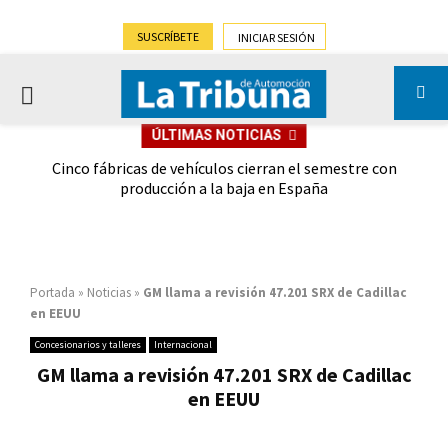
SUSCRÍBETE
INICIAR SESIÓN
PRIMARY
ÚLTIMAS NOTICIAS
MENU
 las
Cinco fábricas de vehículos cierran el semestre con
G
ión
producción a la baja en España
Portada
»
Noticias
»
GM llama a revisión 47.201 SRX de Cadillac
en EEUU
Concesionarios y talleres
Internacional
GM llama a revisión 47.201 SRX de Cadillac
en EEUU