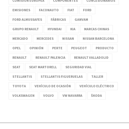
COMISIÓN EUROPEA
COMPONENTES
CONCESIONARIOS
EMISIONES
FACONAUTO
FIAT
FORD
FORD ALMUSSAFES
FÁBRICAS
GANVAM
GRUPO RENAULT
HYUNDAI
KIA
MARCAS CHINAS
MERCADO
MERCEDES
NISSAN
NISSAN BARCELONA
OPEL
OPINIÓN
PERTE
PEUGEOT
PRODUCTO
RENAULT
RENAULT PALENCIA
RENAULT VALLADOLID
SEAT
SEAT MARTORELL
SEGURIDAD VIAL
STELLANTIS
STELLANTIS FIGUERUELAS
TALLER
TOYOTA
VEHÍCULO DE OCASIÓN
VEHÍCULO ELÉCTRICO
VOLKSWAGEN
VOLVO
VW NAVARRA
ŠKODA