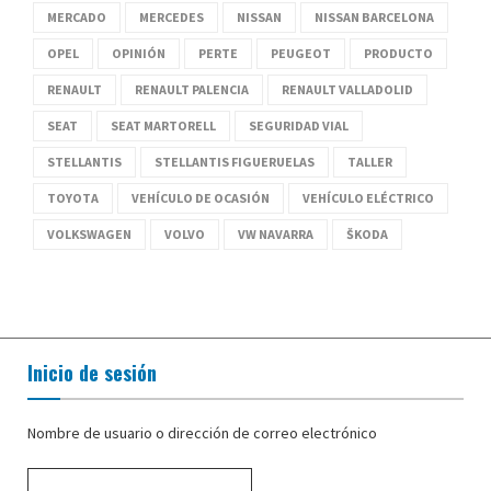
MERCADO
MERCEDES
NISSAN
NISSAN BARCELONA
OPEL
OPINIÓN
PERTE
PEUGEOT
PRODUCTO
RENAULT
RENAULT PALENCIA
RENAULT VALLADOLID
SEAT
SEAT MARTORELL
SEGURIDAD VIAL
STELLANTIS
STELLANTIS FIGUERUELAS
TALLER
TOYOTA
VEHÍCULO DE OCASIÓN
VEHÍCULO ELÉCTRICO
VOLKSWAGEN
VOLVO
VW NAVARRA
ŠKODA
Inicio de sesión
Nombre de usuario o dirección de correo electrónico