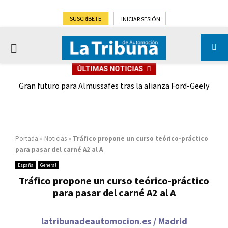
SUSCRÍBETE
INICIAR SESIÓN
PRIMARY
ÚLTIMAS NOTICIAS
MENU
,9%)
Gran futuro para Almussafes tras la alianza Ford-Geely
Portada
»
Noticias
»
Tráfico propone un curso teórico-práctico
para pasar del carné A2 al A
España
General
Tráfico propone un curso teórico-práctico
para pasar del carné A2 al A
latribunadeautomocion.es / Madrid