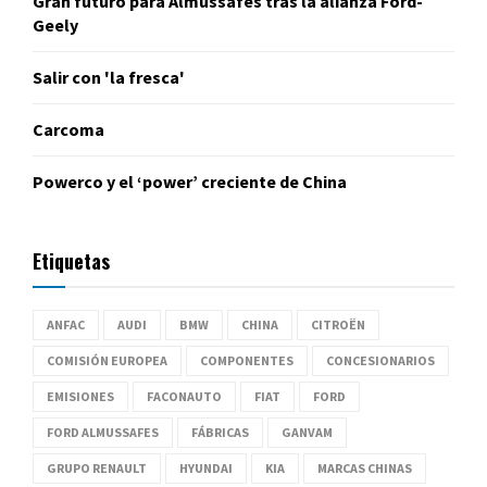
Gran futuro para Almussafes tras la alianza Ford-
Geely
Salir con 'la fresca'
Carcoma
Powerco y el ‘power’ creciente de China
Etiquetas
ANFAC
AUDI
BMW
CHINA
CITROËN
COMISIÓN EUROPEA
COMPONENTES
CONCESIONARIOS
EMISIONES
FACONAUTO
FIAT
FORD
FORD ALMUSSAFES
FÁBRICAS
GANVAM
GRUPO RENAULT
HYUNDAI
KIA
MARCAS CHINAS