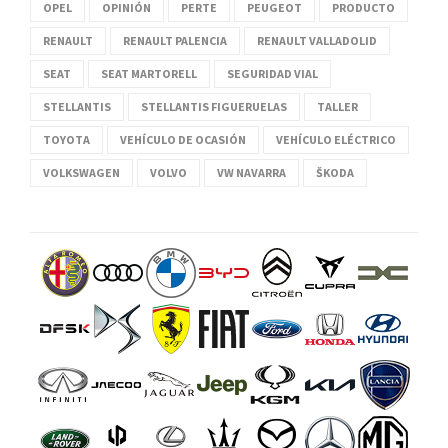
OPEL
OPINIÓN
PERTE
PEUGEOT
PRODUCTO
RENAULT
RENAULT PALENCIA
RENAULT VALLADOLID
SEAT
SEAT MARTORELL
SEGURIDAD VIAL
STELLANTIS
STELLANTIS FIGUERUELAS
TALLER
TOYOTA
VEHÍCULO DE OCASIÓN
VEHÍCULO ELÉCTRICO
VOLKSWAGEN
VOLVO
VW NAVARRA
ŠKODA