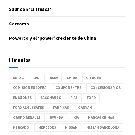
Salir con 'la fresca'
Carcoma
Powerco y el ‘power’ creciente de China
Etiquetas
ANFAC
AUDI
BMW
CHINA
CITROËN
COMISIÓN EUROPEA
COMPONENTES
CONCESIONARIOS
EMISIONES
FACONAUTO
FIAT
FORD
FORD ALMUSSAFES
FÁBRICAS
GANVAM
GRUPO RENAULT
HYUNDAI
KIA
MARCAS CHINAS
MERCADO
MERCEDES
NISSAN
NISSAN BARCELONA