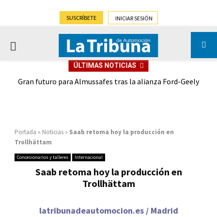
SUSCRÍBETE
INICIAR SESIÓN
PRIMARY
ÚLTIMAS NOTICIAS
MENU
,9%)
Gran futuro para Almussafes tras la alianza Ford-Geely
Portada
»
Noticias
»
Saab retoma hoy la producción en
Trollhättam
Concesionarios y talleres
Internacional
Saab retoma hoy la producción en
Trollhättam
latribunadeautomocion.es / Madrid