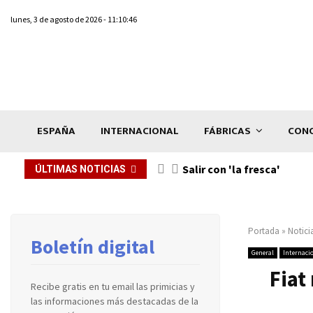
lunes, 3 de agosto de 2026 - 11:10:46
ESPAÑA
INTERNACIONAL
FÁBRICAS
CONC
Salir con 'la fresca'
ÚLTIMAS NOTICIAS
Portada
»
Notici
Boletín digital
General
Internaci
Fiat
Recibe gratis en tu email las primicias y
las informaciones más destacadas de la