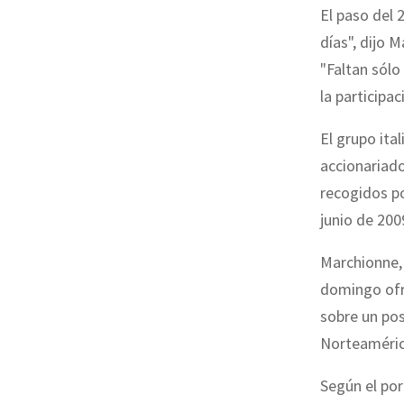
El paso del 
días", dijo 
"Faltan sólo
la participa
El grupo ita
accionariado
recogidos p
junio de 200
Marchionne,
domingo ofr
sobre un pos
Norteaméric
Según el por