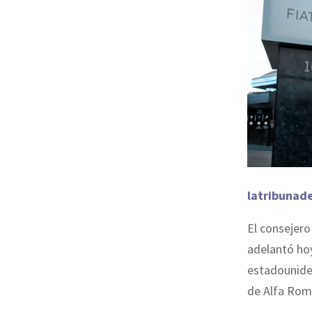
latribunad
El consejero
adelantó hoy
estadouniden
de Alfa Rom