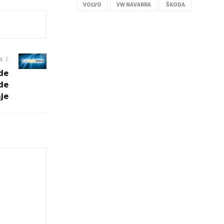
VOLVO
VW NAVARRA
ŠKODA
O
 de
 de
je