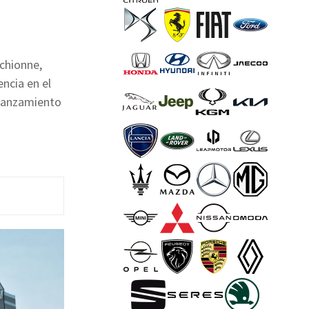
rchionne,
ncia en el
 lanzamiento