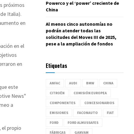
Powerco y el ‘power’ creciente de
los próximos
China
e Italia).
l aumento en
Al menos cinco autonomías no
podrán atender todas las
solicitudes del Moves III de 2025,
pese a la ampliación de fondos
ación en el
bjetivos
erraron en
Etiquetas
ANFAC
AUDI
BMW
CHINA
que este
CITROËN
COMISIÓN EUROPEA
motive News"
COMPONENTES
CONCESIONARIOS
omeo a
EMISIONES
FACONAUTO
FIAT
FORD
FORD ALMUSSAFES
 el propio
FÁBRICAS
GANVAM