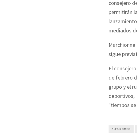
consejero de
permitirán l
lanzamiento
mediados de
Marchionne 
sigue previs
El consejero
de febrero d
grupo y el r
deportivos, 
"tiempos se 
ALFA ROMEO