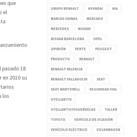
hes que
GRUPO RENAULT
HYUNDAI
KIA
o el
MARCAS CHINAS
MERCADO
sta
MERCEDES
NISSAN
NISSAN BARCELONA
OPEL
 lanzamiento
OPINIÓN
PERTE
PEUGEOT
PRODUCTO
RENAULT
l pasado 18
RENAULT PALENCIA
r en 2010 su
RENAULT VALLADOLID
SEAT
itarios
SEAT MARTORELL
SEGURIDAD VIAL
a los
STELLANTIS
STELLANTIS FIGUERUELAS
TALLER
TOYOTA
VEHÍCULO DE OCASIÓN
VEHÍCULO ELÉCTRICO
VOLKSWAGEN