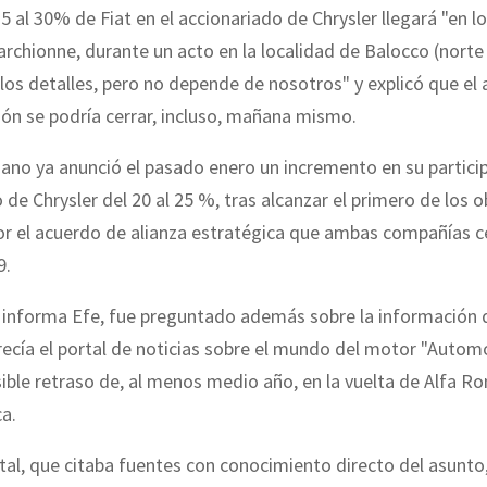
25 al 30% de Fiat en el accionariado de Chrysler llegará "en 
Marchionne, durante un acto en la localidad de Balocco (norte d
 los detalles, pero no depende de nosotros" y explicó que e
ción se podría cerrar, incluso, mañana mismo.
liano ya anunció el pasado enero un incremento en su particip
 de Chrysler del 20 al 25 %, tras alcanzar el primero de los o
or el acuerdo de alianza estratégica que ambas compañías c
9.
 informa Efe, fue preguntado además sobre la información 
ecía el portal de noticias sobre el mundo del motor "Auto
ible retraso de, al menos medio año, en la vuelta de Alfa R
a.
tal, que citaba fuentes con conocimiento directo del asunto,