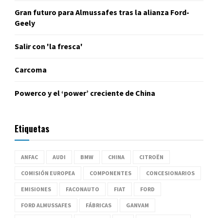
Gran futuro para Almussafes tras la alianza Ford-
Geely
Salir con 'la fresca'
Carcoma
Powerco y el ‘power’ creciente de China
Etiquetas
ANFAC
AUDI
BMW
CHINA
CITROËN
COMISIÓN EUROPEA
COMPONENTES
CONCESIONARIOS
EMISIONES
FACONAUTO
FIAT
FORD
FORD ALMUSSAFES
FÁBRICAS
GANVAM