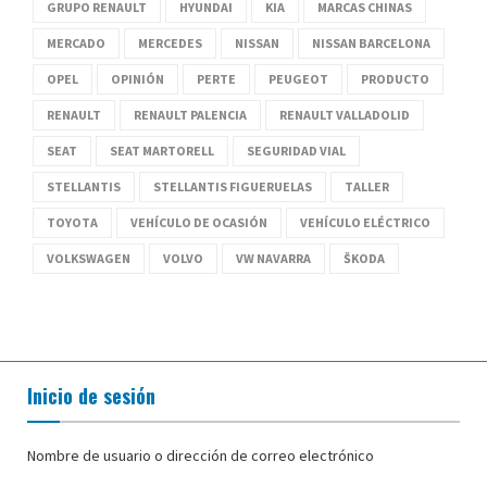
GRUPO RENAULT
HYUNDAI
KIA
MARCAS CHINAS
MERCADO
MERCEDES
NISSAN
NISSAN BARCELONA
OPEL
OPINIÓN
PERTE
PEUGEOT
PRODUCTO
RENAULT
RENAULT PALENCIA
RENAULT VALLADOLID
SEAT
SEAT MARTORELL
SEGURIDAD VIAL
STELLANTIS
STELLANTIS FIGUERUELAS
TALLER
TOYOTA
VEHÍCULO DE OCASIÓN
VEHÍCULO ELÉCTRICO
VOLKSWAGEN
VOLVO
VW NAVARRA
ŠKODA
Inicio de sesión
Nombre de usuario o dirección de correo electrónico