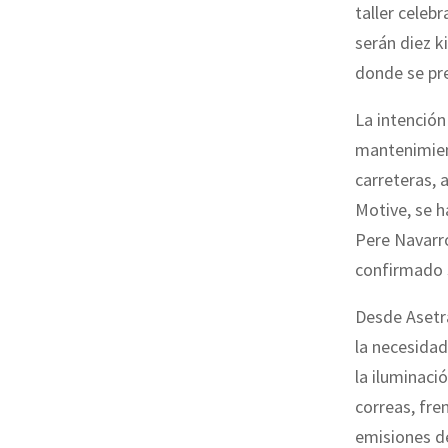
taller celeb
serán diez k
donde se pre
La intención
mantenimient
carreteras, 
Motive, se h
Pere Navarro
confirmado s
Desde Asetr
la necesidad
la iluminació
correas, fre
emisiones d