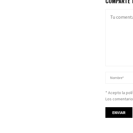
COMPARTE T
* Acepto la pol
Los comentario