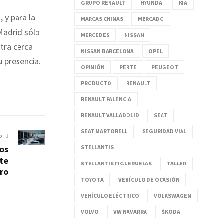
GRUPO RENAULT
HYUNDAI
KIA
 y para la
MARCAS CHINAS
MERCADO
Madrid sólo
MERCEDES
NISSAN
tra cerca
NISSAN BARCELONA
OPEL
u presencia.
OPINIÓN
PERTE
PEUGEOT
PRODUCTO
RENAULT
RENAULT PALENCIA
RENAULT VALLADOLID
SEAT
SEAT MARTORELL
SEGURIDAD VIAL
O
STELLANTIS
los
te
STELLANTIS FIGUERUELAS
TALLER
ro
TOYOTA
VEHÍCULO DE OCASIÓN
VEHÍCULO ELÉCTRICO
VOLKSWAGEN
VOLVO
VW NAVARRA
ŠKODA