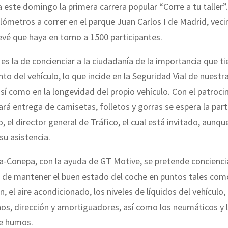
ra este domingo la primera carrera popular “Corre a tu taller”.
ilómetros a correr en el parque Juan Carlos I de Madrid, veci
vé que haya en torno a 1500 participantes.
 es la de concienciar a la ciudadanía de la importancia que ti
o del vehículo, lo que incide en la Seguridad Vial de nuestr
así como en la longevidad del propio vehículo. Con el patroci
ará entrega de camisetas, folletos y gorras se espera la part
, el director general de Tráfico, el cual está invitado, aunqu
u asistencia.
a-Conepa, con la ayuda de GT Motive, se pretende concienci
 de mantener el buen estado del coche en puntos tales como
n, el aire acondicionado, los niveles de líquidos del vehículo, 
nos, dirección y amortiguadores, así como los neumáticos y 
e humos.