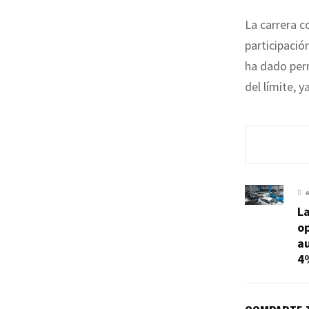
La carrera c
participació
ha dado perm
del límite, 
La
op
a
4