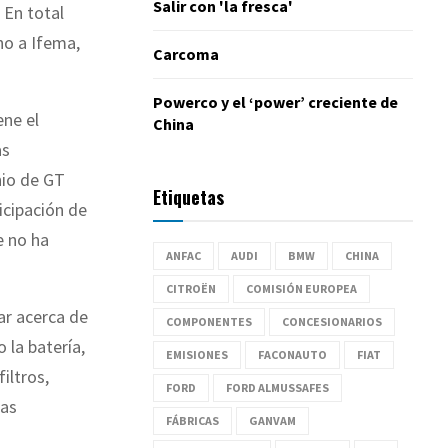
Salir con 'la fresca'
 En total
no a Ifema,
Carcoma
Powerco y el ‘power’ creciente de
ene el
China
as
nio de GT
Etiquetas
icipación de
e no ha
ANFAC
AUDI
BMW
CHINA
CITROËN
COMISIÓN EUROPEA
ar acerca de
COMPONENTES
CONCESIONARIOS
 la batería,
EMISIONES
FACONAUTO
FIAT
filtros,
FORD
FORD ALMUSSAFES
las
FÁBRICAS
GANVAM