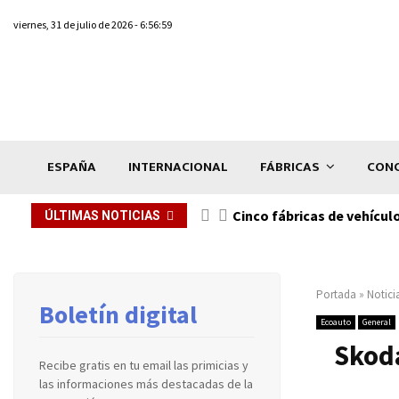
viernes, 31 de julio de 2026 - 6:56:59
ESPAÑA
INTERNACIONAL
FÁBRICAS
CONC
n de...
Cinco fábricas de vehícul
ÚLTIMAS NOTICIAS
Portada
»
Notici
Boletín digital
Ecoauto
General
Skoda
Recibe gratis en tu email las primicias y
las informaciones más destacadas de la