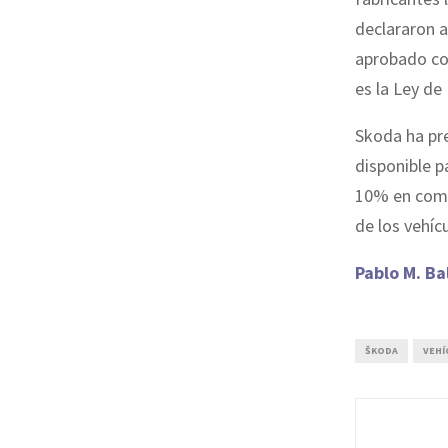
declararon 
aprobado co
es la Ley de
Skoda ha pr
disponible 
10% en compa
de los vehíc
Pablo M. Ba
ŠKODA
VEHÍ