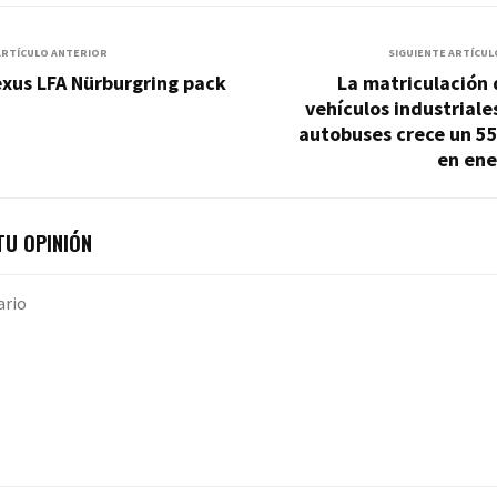
ARTÍCULO ANTERIOR
SIGUIENTE ARTÍCUL
xus LFA Nürburgring pack
La matriculación
vehículos industriale
autobuses crece un 5
en ene
U OPINIÓN