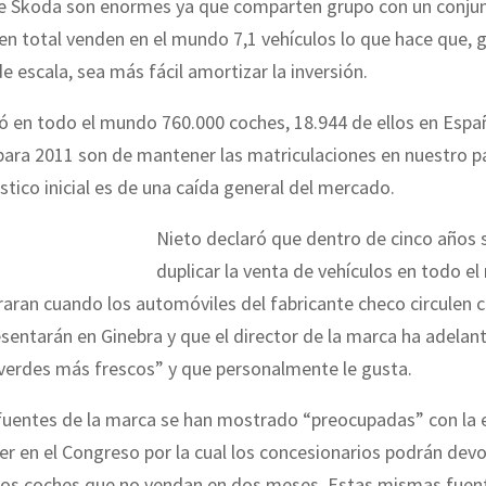
de Skoda son enormes ya que comparten grupo con un conju
n total venden en el mundo 7,1 vehículos lo que hace que, g
 escala, sea más fácil amortizar la inversión.
 en todo el mundo 760.000 coches, 18.944 de ellos en Espa
para 2011 son de mantener las matriculaciones en nuestro pa
stico inicial es de una caída general del mercado.
Nieto declaró que den
tro de cinco años 
duplicar la venta de vehículos en todo e
raran cuando los automóviles del fabricante checo circulen 
sentarán en Ginebra y que el director de la marca ha adela
 verdes más frescos” y que personalmente le gusta.
 fuentes de la marca se han mostrado “preocupadas” con la
r en el Congreso por la cual los concesionarios podrán devol
 los coches que no vendan en dos meses. Estas mismas fuen