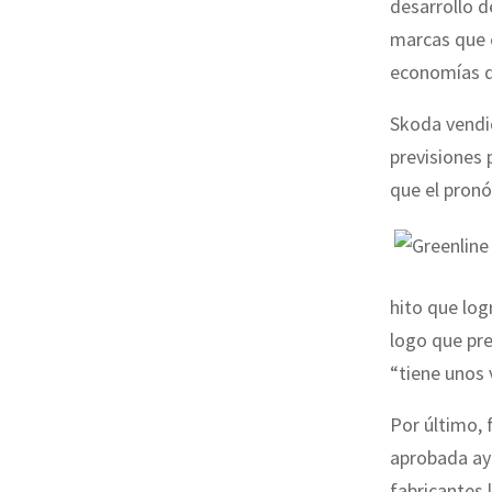
desarrollo 
marcas que e
economías de
Skoda vendió
previsiones 
que el pronó
hito que log
logo que pre
“tiene unos
Por último,
aprobada aye
fabricantes