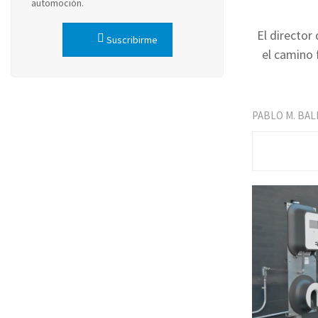
automoción.
El director
Suscribirme
el camino 
PABLO M. BA