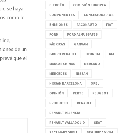
CITROËN
COMISIÓN EUROPEA
bio se haya
COMPONENTES
CONCESIONARIOS
tos como lo
EMISIONES
FACONAUTO
FIAT
FORD
FORD ALMUSSAFES
line,
FÁBRICAS
GANVAM
siones de un
GRUPO RENAULT
HYUNDAI
KIA
prevé que el
MARCAS CHINAS
MERCADO
MERCEDES
NISSAN
NISSAN BARCELONA
OPEL
OPINIÓN
PERTE
PEUGEOT
PRODUCTO
RENAULT
RENAULT PALENCIA
RENAULT VALLADOLID
SEAT
SEAT MARTORELL
SEGURIDAD VIAL