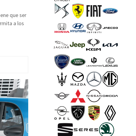
iene que ser
rmita a los