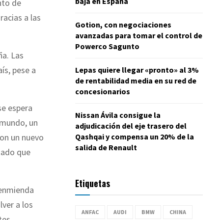
baja en España
nto de
racias a las
Gotion, con negociaciones
avanzadas para tomar el control de
Powerco Sagunto
ña. Las
ís, pese a
Lepas quiere llegar «pronto» al 3%
de rentabilidad media en su red de
concesionarios
se espera
Nissan Ávila consigue la
l mundo, un
adjudicación del eje trasero del
Qashqai y compensa un 20% de la
con un nuevo
salida de Renault
ntado que
Etiquetas
 enmienda
ver a los
ANFAC
AUDI
BMW
CHINA
tes