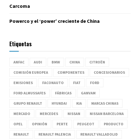
Carcoma
Powerco y el ‘power’ creciente de China
Etiquetas
ANFAC
AUDI
BMW
CHINA
CITROËN
COMISIÓN EUROPEA
COMPONENTES
CONCESIONARIOS
EMISIONES
FACONAUTO
FIAT
FORD
FORD ALMUSSAFES
FÁBRICAS
GANVAM
GRUPO RENAULT
HYUNDAI
KIA
MARCAS CHINAS
MERCADO
MERCEDES
NISSAN
NISSAN BARCELONA
OPEL
OPINIÓN
PERTE
PEUGEOT
PRODUCTO
RENAULT
RENAULT PALENCIA
RENAULT VALLADOLID