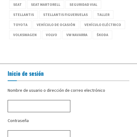
SEAT
SEAT MARTORELL
SEGURIDAD VIAL
STELLANTIS
STELLANTIS FIGUERUELAS
TALLER
TOYOTA
VEHÍCULO DE OCASIÓN
VEHÍCULO ELÉCTRICO
VOLKSWAGEN
VOLVO
VW NAVARRA
ŠKODA
Inicio de sesión
Nombre de usuario o dirección de correo electrónico
Contraseña