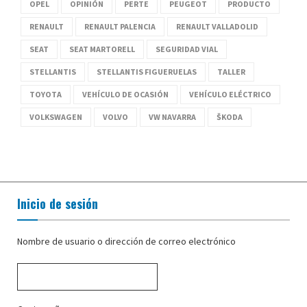
OPEL
OPINIÓN
PERTE
PEUGEOT
PRODUCTO
RENAULT
RENAULT PALENCIA
RENAULT VALLADOLID
SEAT
SEAT MARTORELL
SEGURIDAD VIAL
STELLANTIS
STELLANTIS FIGUERUELAS
TALLER
TOYOTA
VEHÍCULO DE OCASIÓN
VEHÍCULO ELÉCTRICO
VOLKSWAGEN
VOLVO
VW NAVARRA
ŠKODA
Inicio de sesión
Nombre de usuario o dirección de correo electrónico