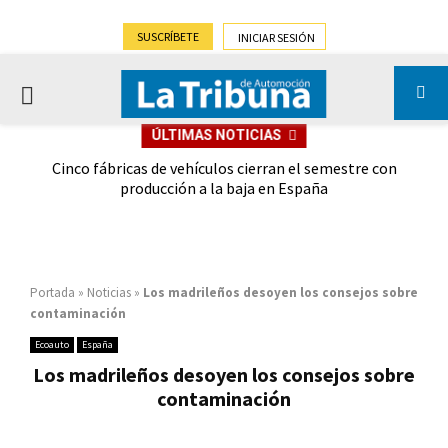
SUSCRÍBETE
INICIAR SESIÓN
PRIMARY
ÚLTIMAS NOTICIAS
MENU
 las
Cinco fábricas de vehículos cierran el semestre con
G
ión
producción a la baja en España
Portada
»
Noticias
»
Los madrileños desoyen los consejos sobre
contaminación
Ecoauto
España
Los madrileños desoyen los consejos sobre
contaminación