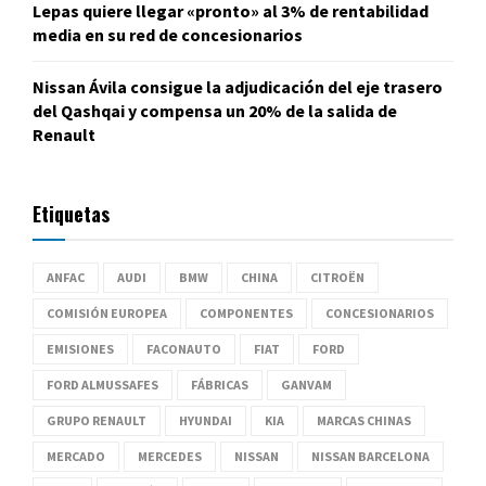
Lepas quiere llegar «pronto» al 3% de rentabilidad
media en su red de concesionarios
Nissan Ávila consigue la adjudicación del eje trasero
del Qashqai y compensa un 20% de la salida de
Renault
Etiquetas
ANFAC
AUDI
BMW
CHINA
CITROËN
COMISIÓN EUROPEA
COMPONENTES
CONCESIONARIOS
EMISIONES
FACONAUTO
FIAT
FORD
FORD ALMUSSAFES
FÁBRICAS
GANVAM
GRUPO RENAULT
HYUNDAI
KIA
MARCAS CHINAS
MERCADO
MERCEDES
NISSAN
NISSAN BARCELONA